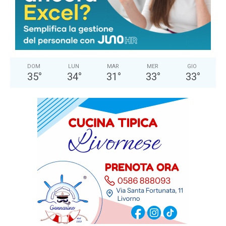
°
C
25.4
°
25.4
66 %
1.1kmh
0 %
DOM
LUN
MAR
MER
GIO
35
°
34
°
31
°
33
°
33
°