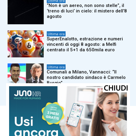
Ultima ora
“Non è un aereo, non sono stelle”, il
‘treno di luci’ in cielo: il mistero dell’8
agosto
Ultima ora
SuperEnalotto, estrazione e numeri
vincenti di oggi 8 agosto: a Melfi
centrato il 5+1 da 650mila euro
Ultima ora
Comunali a Milano, Vannacci: “Il
nostro candidato sindaco è Carmelo
Burgio”
Carica altri
COMUNE DI MASSA
Cielo Sereno
°
25.4