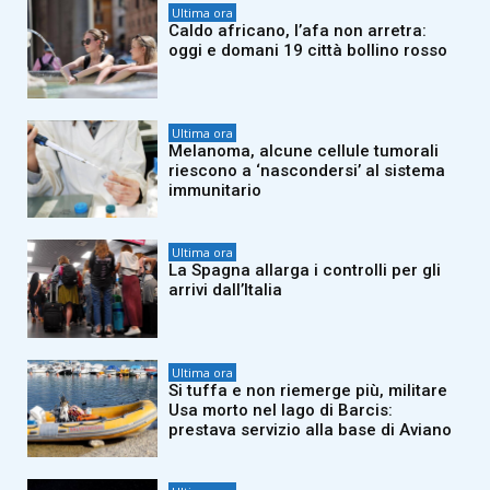
Ultima ora
Caldo africano, l’afa non arretra:
oggi e domani 19 città bollino rosso
Ultima ora
Melanoma, alcune cellule tumorali
riescono a ‘nascondersi’ al sistema
immunitario
Ultima ora
La Spagna allarga i controlli per gli
arrivi dall’Italia
Ultima ora
Si tuffa e non riemerge più, militare
Usa morto nel lago di Barcis:
prestava servizio alla base di Aviano