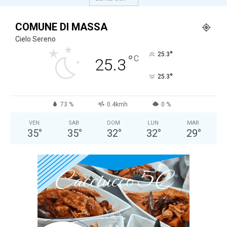
COMUNE DI MASSA
Cielo Sereno
°
25.3
°
C
25.3
°
25.3
73 %
0.4kmh
0 %
VEN
SAB
DOM
LUN
MAR
35
°
35
°
32
°
32
°
29
°