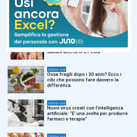
Ultima ora
Perché desideriamo cibi dolci? Una
risposta c’è e non è quella che
immagini
Ultima ora
Caldo africano, tregua vicina? Nel
weekend scendono i bollini rossi,
sabato allerta in 21 città
Ultima ora
Ossa fragili dopo i 30 anni? Ecco i
cibi che possono fare davvero la
differenza
Ultima ora
Nuovi virus creati con l’intelligenza
artificiale: “E’ una svolta per produrre
farmaci e terapie”
Ultima ora