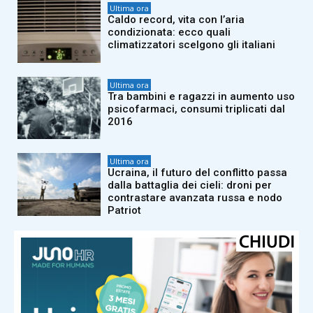
Ultima ora
Caldo record, vita con l’aria
condizionata: ecco quali
climatizzatori scelgono gli italiani
Ultima ora
Tra bambini e ragazzi in aumento uso
psicofarmaci, consumi triplicati dal
2016
Ultima ora
Ucraina, il futuro del conflitto passa
dalla battaglia dei cieli: droni per
contrastare avanzata russa e nodo
Patriot
Ultima ora
Lavoro, restare in Italia o andare
all’estero? Ecco bussola per
orientarsi tra sistemi retributivi Ue