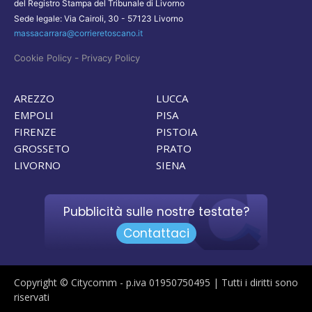
del Registro Stampa del Tribunale di Livorno
Sede legale: Via Cairoli, 30 - 57123 Livorno
massacarrara@corrieretoscano.it
-
Cookie Policy
Privacy Policy
AREZZO
LUCCA
EMPOLI
PISA
FIRENZE
PISTOIA
GROSSETO
PRATO
LIVORNO
SIENA
Pubblicità sulle nostre testate?
Contattaci
Copyright © Citycomm - p.iva 01950750495 | Tutti i diritti sono
riservati