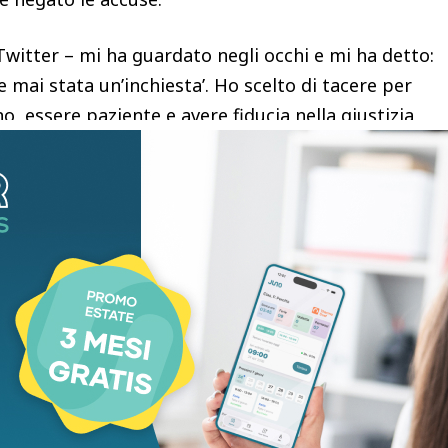
 Twitter – mi ha guardato negli occhi e mi ha detto:
 mai stata un’inchiesta’. Ho scelto di tacere per
, essere paziente e avere fiducia nella giustizia
e le giuste decisioni. Oggi, una storia che non è
lla mia famiglia, della mia vita e soprattutto della
essere diventato un bersaglio facile. Aspetto questo
 aspetto con impazienza. Finalmente, potrò
ttoria preliminare e l’istruttoria giudiziaria hanno
udere che vi siano prove sufficienti contro”
rinvio a giudizio presso il tribunale penale
 vicino a Parigi, ha dichiarato la Corte d’Appello in