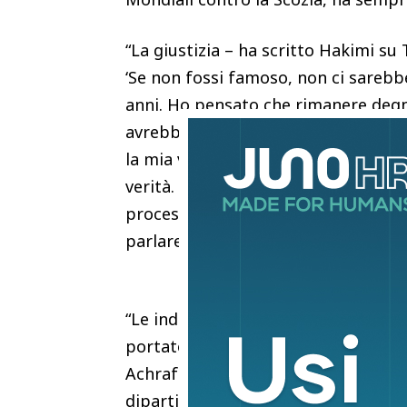
“La giustizia – ha scritto Hakimi su
‘Se non fossi famoso, non ci sarebbe
anni. Ho pensato che rimanere degno
avrebbe permesso che venissero pres
la mia viene raccontata a scapito de
verità. A volte ho la sensazione di 
processo dal primo giorno. E ora lo
parlare”.
“Le indagini condotte durante l’istru
portato la camera inquirente a concl
Achraf Hakimi “a giustificare il suo 
dipartimentale degli Hauts-de-Seine”