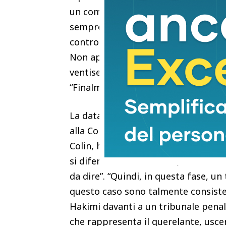
un comunicato stampa a seguito di u
sempre respinto l’accusa definendol
contro la sentenza del giudice istru
Non appena la sentenza della Corte 
ventisettenne ha dichiarato a X di “
“Finalmente potrò parlare”.
La data del processo non è ancora st
alla Corte di Cassazione, l’avvocata
Colin, ha detto: “Questa conferma er
si difende con fermezza”, ha ribadit
da dire”. “Quindi, in questa fase, un 
questo caso sono talmente consistent
Hakimi davanti a un tribunale penal
che rappresenta il querelante, uscen