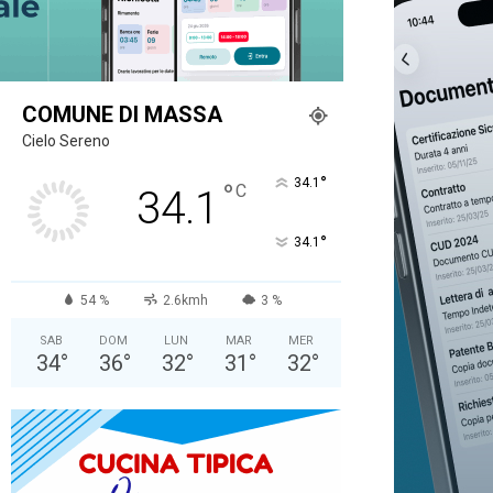
COMUNE DI MASSA
Cielo Sereno
°
34.1
°
C
34.1
°
34.1
54 %
2.6kmh
3 %
SAB
DOM
LUN
MAR
MER
34
°
36
°
32
°
31
°
32
°