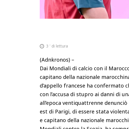
3
' di lettura
(Adnkronos) –
Dai Mondiali di calcio con il Marocc
capitano della nazionale marocchina
d’appello francese ha confermato ch
con l’accusa di stupro ai danni di 
all’epoca ventiquattrenne denunciò a
est di Parigi, di essere stata violen
e capitano della nazionale marocchi
Mondiali contro la Scozia, ha semp