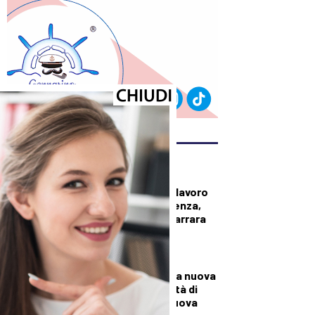
ULTIMI ARTICOLI
CRONACA
Operaio morto sul lavoro
in un’azienda di Avenza,
lutto cittadino a Carrara
per i funerali
CRONACA
A Palazzo Mazzini la nuova
Casa della Comunità di
Pontremoli: è la nuova