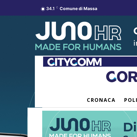
34.1
C
Comune di Massa
CRONACA
POL