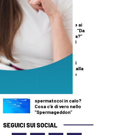
sede della sanità
territoriale
DEMOGRAFICA
Licia Colò risponde ai
commenti sull’età: “Da
quando è un’offesa?”
(solo per le donne)
DALLA TOSCANA
Un’altra giornata di
incendi di bosco, dalla
Toscana al Mugello
DEMOGRAFICA
Testosterone e
spermatozoi in calo?
Cosa c’è di vero nello
“Spermageddon”
SEGUICI SUI SOCIAL