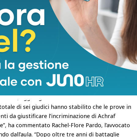
na decisione resa a porte chiuse. Il giocatore ha
a “falsa”. A febbraio aveva presentato ricorso
ttore che lo aveva rinviato a giudizio per stupro.
d’Appello era stata emessa, il giocatore
attendere con ansia” il processo, aggiungendo:
ata fissata. Interpellata su un possibile ricorso
 del due volte campione d’Europa con il Psg, Fanny
a attesa. Non si afferma che sia colpevole di nulla;
o Colin, aggiungendo che il suo cliente “ha molto
totale di sei giudici hanno stabilito che le prove in
i da giustificare l’incriminazione di Achraf
e”, ha commentato Rachel-Flore Pardo, l’avvocato
do dall’aula. “Dopo oltre tre anni di battaglie