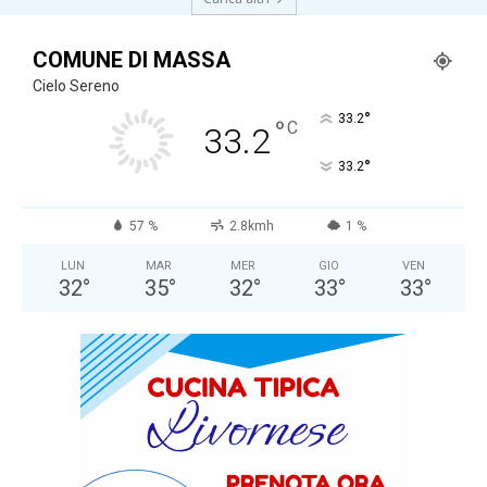
COMUNE DI MASSA
Cielo Sereno
°
33.2
°
C
33.2
°
33.2
57 %
2.8kmh
1 %
LUN
MAR
MER
GIO
VEN
32
°
35
°
32
°
33
°
33
°