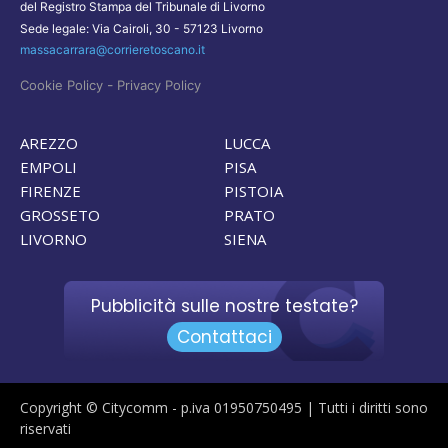
del Registro Stampa del Tribunale di Livorno
Sede legale: Via Cairoli, 30 - 57123 Livorno
massacarrara@corrieretoscano.it
-
Cookie Policy
Privacy Policy
AREZZO
LUCCA
EMPOLI
PISA
FIRENZE
PISTOIA
GROSSETO
PRATO
LIVORNO
SIENA
Pubblicità sulle nostre testate?
Contattaci
Copyright © Citycomm - p.iva 01950750495 | Tutti i diritti sono
riservati