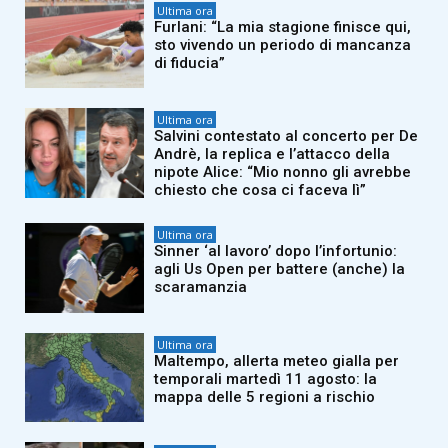
Ultima ora
Furlani: “La mia stagione finisce qui,
sto vivendo un periodo di mancanza
di fiducia”
Ultima ora
Salvini contestato al concerto per De
Andrè, la replica e l’attacco della
nipote Alice: “Mio nonno gli avrebbe
chiesto che cosa ci faceva lì”
Ultima ora
Sinner ‘al lavoro’ dopo l’infortunio:
agli Us Open per battere (anche) la
scaramanzia
Ultima ora
Maltempo, allerta meteo gialla per
temporali martedì 11 agosto: la
mappa delle 5 regioni a rischio