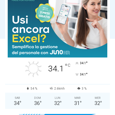
Ultima ora
San Raffaele di Milano: “Impianto
errato di embrione, rilevato errore
umano”
Carica altri
COMUNE DI MASSA
Cielo Sereno
°
34.1
°
C
34.1
°
34.1
54 %
2.6kmh
3 %
SAB
DOM
LUN
MAR
MER
34
°
36
°
32
°
31
°
32
°