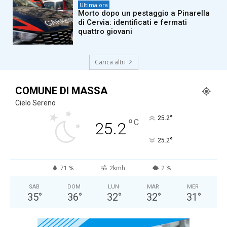
Ultima ora
Morto dopo un pestaggio a Pinarella
di Cervia: identificati e fermati
quattro giovani
Carica altri
COMUNE DI MASSA
Cielo Sereno
°
25.2
°
C
25.2
°
25.2
71 %
2kmh
2 %
SAB
DOM
LUN
MAR
MER
35
°
36
°
32
°
32
°
31
°