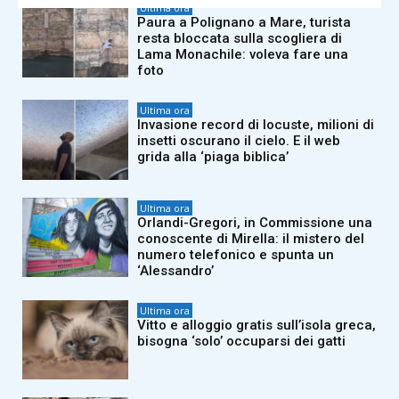
Ultima ora
Paura a Polignano a Mare, turista
resta bloccata sulla scogliera di
Lama Monachile: voleva fare una
foto
Ultima ora
Invasione record di locuste, milioni di
insetti oscurano il cielo. E il web
grida alla ‘piaga biblica’
Ultima ora
Orlandi-Gregori, in Commissione una
conoscente di Mirella: il mistero del
numero telefonico e spunta un
‘Alessandro’
Ultima ora
Vitto e alloggio gratis sull’isola greca,
bisogna ‘solo’ occuparsi dei gatti