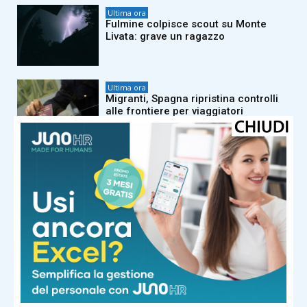
Ultima ora
Fulmine colpisce scout su Monte
Livata: grave un ragazzo
Ultima ora
Migranti, Spagna ripristina controlli
alle frontiere per viaggiatori
dall’Italia
Ultima ora
Zendaya e Tom Holland, una mega
festa di matrimonio nella campagna
inglese
Ultima ora
SuperEnalotto, estrazione numeri
combinazione vincente oggi 7 agosto