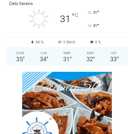
Cielo Sereno
°
31
°
C
31
°
31
58 %
2.3kmh
0 %
DOM
LUN
MAR
MER
GIO
35
°
34
°
31
°
32
°
33
°