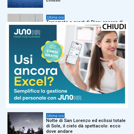
chiuso”
Ultima ora
Terremoto a ovest di Pisa: scossa di
magnitudo 2.4
Ultima ora
Maldini e l’addio alla Figc: la ‘verità’
su Guardiola, Pirlo e Malagò
Ultima ora
Meteo, domenica temporali su Alpi e
Appennini. A Ferragosto caldo fino a
39°C
Ultima ora
Notte di San Lorenzo ed eclissi totale
di Sole, il cielo dà spettacolo: ecco
dove andare