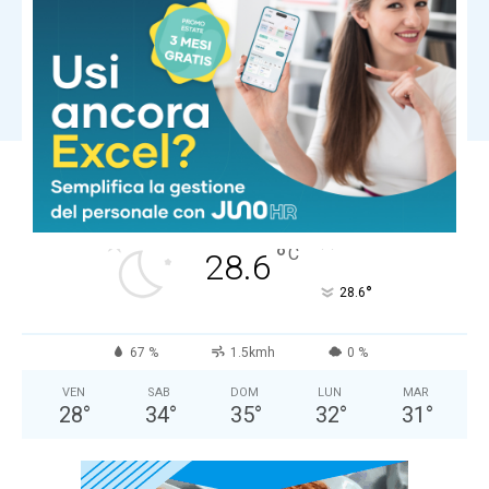
Ultima ora
Morto dopo un pestaggio a Pinarella
di Cervia: identificati e fermati
quattro giovani
Carica altri
COMUNE DI MASSA
Cielo Sereno
°
28.6
°
C
28.6
°
28.6
67 %
1.5kmh
0 %
VEN
SAB
DOM
LUN
MAR
28
°
34
°
35
°
32
°
31
°