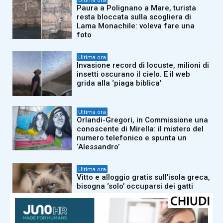
Paura a Polignano a Mare, turista
resta bloccata sulla scogliera di
Lama Monachile: voleva fare una
foto
Ultima ora
Invasione record di locuste, milioni di
insetti oscurano il cielo. E il web
grida alla ‘piaga biblica’
Ultima ora
Orlandi-Gregori, in Commissione una
conoscente di Mirella: il mistero del
numero telefonico e spunta un
‘Alessandro’
Ultima ora
Vitto e alloggio gratis sull’isola greca,
bisogna ‘solo’ occuparsi dei gatti