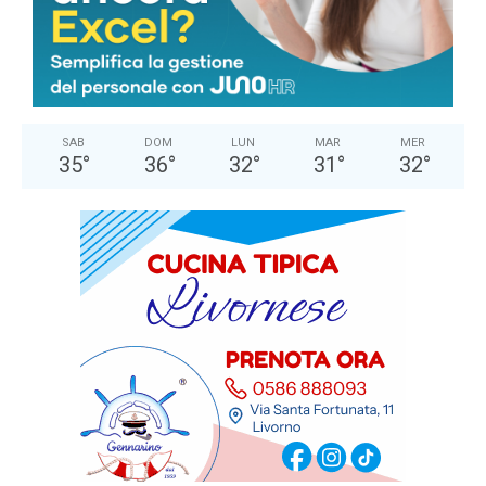
°
C
30.1
°
30.1
61 %
1.5kmh
0 %
SAB
DOM
LUN
MAR
MER
35
°
36
°
32
°
31
°
32
°