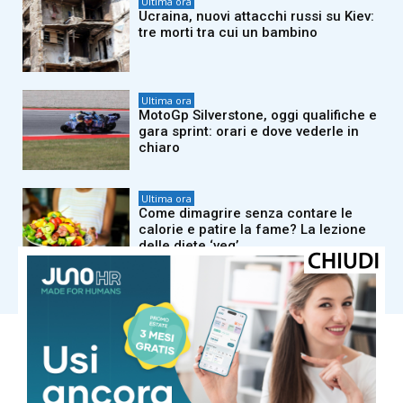
Ultima ora
Ucraina, nuovi attacchi russi su Kiev:
tre morti tra cui un bambino
Ultima ora
MotoGp Silverstone, oggi qualifiche e
gara sprint: orari e dove vederle in
chiaro
Ultima ora
Come dimagrire senza contare le
calorie e patire la fame? La lezione
delle diete ‘veg’
Carica altri
COMUNE DI MASSA
Cielo Sereno
°
30.1