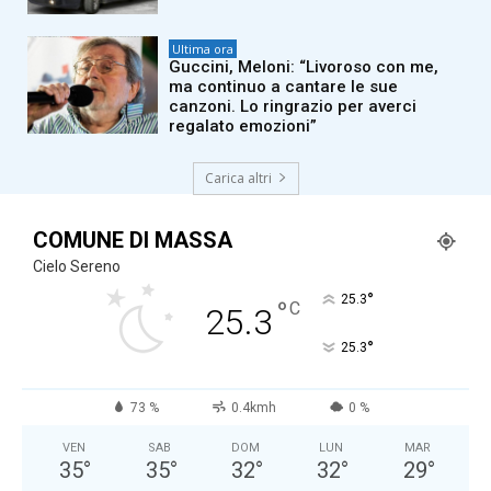
Ultima ora
Guccini, Meloni: “Livoroso con me,
ma continuo a cantare le sue
canzoni. Lo ringrazio per averci
regalato emozioni”
Carica altri
COMUNE DI MASSA
Cielo Sereno
°
25.3
°
C
25.3
°
25.3
73 %
0.4kmh
0 %
VEN
SAB
DOM
LUN
MAR
35
°
35
°
32
°
32
°
29
°