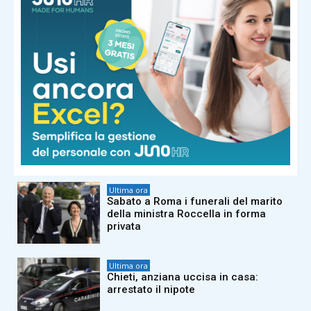
Ultima ora
Nuovi virus creati con l’intelligenza
artificiale: “E’ una svolta per produrre
farmaci e terapie”
Ultima ora
SuperEnalotto, numeri combinazione
vincente oggi 6 agosto
Ultima ora
Sabato a Roma i funerali del marito
della ministra Roccella in forma
privata
Ultima ora
Chieti, anziana uccisa in casa:
arrestato il nipote