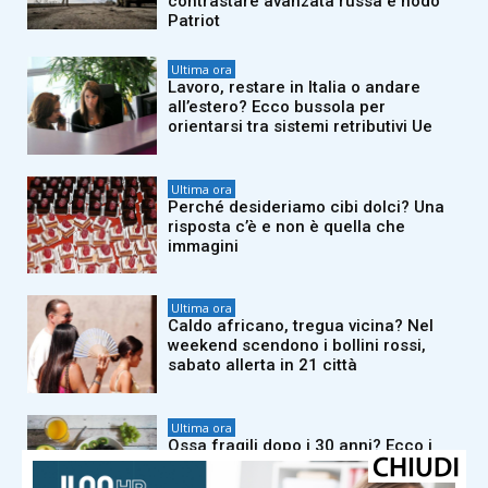
contrastare avanzata russa e nodo
Patriot
Ultima ora
Lavoro, restare in Italia o andare
all’estero? Ecco bussola per
orientarsi tra sistemi retributivi Ue
Ultima ora
Perché desideriamo cibi dolci? Una
risposta c’è e non è quella che
immagini
Ultima ora
Caldo africano, tregua vicina? Nel
weekend scendono i bollini rossi,
sabato allerta in 21 città
Ultima ora
Ossa fragili dopo i 30 anni? Ecco i
cibi che possono fare davvero la
differenza