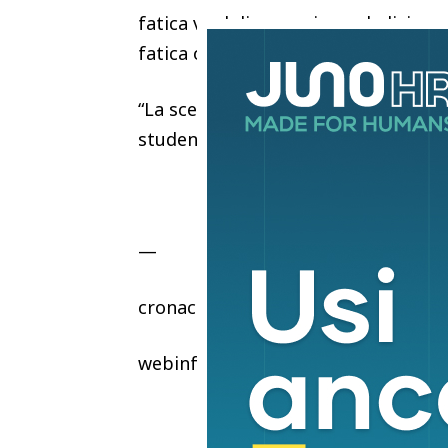
fatica vuol dire passione, dedizione
fatica o dall’idea di fatica”.
“La scelta del mio libro per i temi 
studenti, è un po’ come se si chiude
—
cronaca
webinfo@adnkronos.com (Web Info