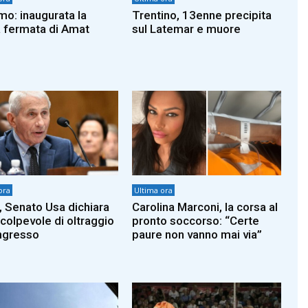
mo: inaugurata la
Trentino, 13enne precipita
 fermata di Amat
sul Latemar e muore
ora
Ultima ora
, Senato Usa dichiara
Carolina Marconi, la corsa al
 colpevole di oltraggio
pronto soccorso: “Certe
ngresso
paure non vanno mai via”