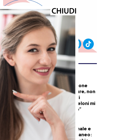
ULTIMI ARTICOLI
DALLA TOSCANA
Conte in commissione
Covid: “Scavate pure, non
troverete niente di
illecito su di me. Meloni mi
diede del criminale”
DEMOGRAFICA
Pillola, anello vaginale e
impianto sottocutaneo: