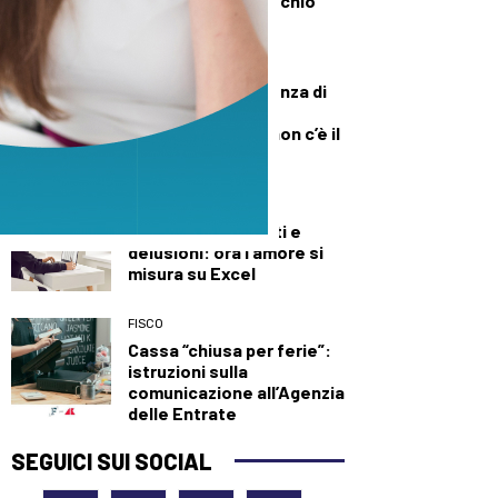
l’allerta Aifa sul rischio
meningioma
DEMOGRAFICA
Culle vuote e assenza di
medici: muore una
neonata perché “non c’è il
dottore”
DEMOGRAFICA
Baci, appuntamenti e
delusioni: ora l’amore si
misura su Excel
FISCO
Cassa “chiusa per ferie”:
istruzioni sulla
comunicazione all’Agenzia
delle Entrate
SEGUICI SUI SOCIAL