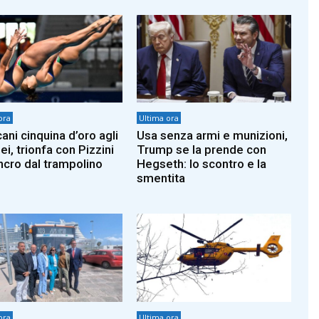
ora
Ultima ora
ani cinquina d’oro agli
Usa senza armi e munizioni,
i, trionfa con Pizzini
Trump se la prende con
incro dal trampolino
Hegseth: lo scontro e la
smentita
ora
Ultima ora