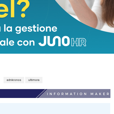
adnkronos
ultimora