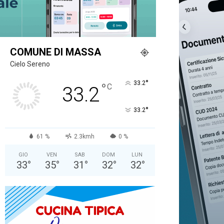
COMUNE DI MASSA
Cielo Sereno
°
33.2
°
C
33.2
°
33.2
61 %
2.3kmh
0 %
GIO
VEN
SAB
DOM
LUN
33
°
35
°
31
°
32
°
32
°