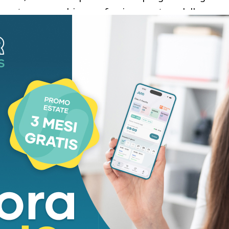
, costanza, non bisogna farsi spaventare dalla
della maturità, dopo che avevo parlato con gli
sse un cerchio”, conclude Calabresi.
)