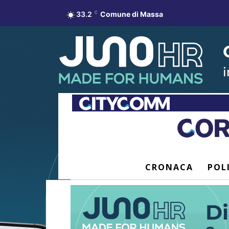
33.2
C
Comune di Massa
CRONACA
POL