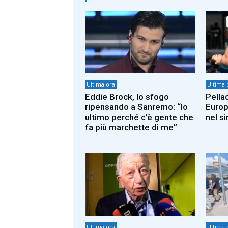
Ultima ora
Ultima 
Eddie Brock, lo sfogo
Pellac
ripensando a Sanremo: “Io
Europe
ultimo perché c’è gente che
nel s
fa più marchette di me”
Ultima ora
Ultima 