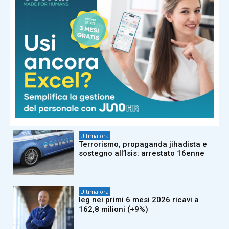
Ultima ora
Carburanti, accelera calo prezzi
benzina e diesel
Ultima ora
Esodo estivo, bollino nero per il fine
settimana
Ultima ora
Terrorismo, propaganda jihadista e
sostegno all’Isis: arrestato 16enne
Ultima ora
Ieg nei primi 6 mesi 2026 ricavi a
162,8 milioni (+9%)