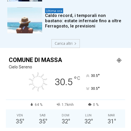
Ultima ora
Caldo record, i temporali non
bastano: estate infernale fino a oltre
Ferragosto, le previsioni
Carica altri
COMUNE DI MASSA
Cielo Sereno
°
30.5
°
C
30.5
°
30.5
64 %
1.7kmh
0 %
VEN
SAB
DOM
LUN
MAR
35
°
35
°
32
°
32
°
31
°