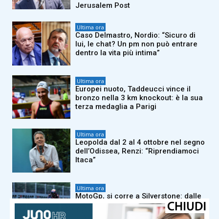
Jerusalem Post
Ultima ora
Caso Delmastro, Nordio: “Sicuro di
lui, le chat? Un pm non può entrare
dentro la vita più intima”
Ultima ora
Europei nuoto, Taddeucci vince il
bronzo nella 3 km knockout: è la sua
terza medaglia a Parigi
Ultima ora
Leopolda dal 2 al 4 ottobre nel segno
dell’Odissea, Renzi: “Riprendiamoci
Itaca”
Ultima ora
MotoGp, si corre a Silverstone: dalle
libere alla gara, orari e dove vedere il
Gran Premio in tv e streaming