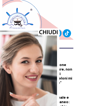
ULTIMI ARTICOLI
DALLA TOSCANA
Conte in commissione
Covid: “Scavate pure, non
troverete niente di
illecito su di me. Meloni mi
diede del criminale”
DEMOGRAFICA
Pillola, anello vaginale e
impianto sottocutaneo: