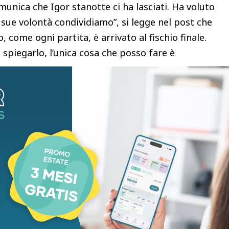
unica che Igor stanotte ci ha lasciati. Ha voluto
 sue volontà condividiamo”, si legge nel post che
 come ogni partita, è arrivato al fischio finale.
 spiegarlo, l’unica cosa che posso fare è
liosa famiglia che ho adorato. Tutte le persone che
ate vicino, tutti i tifosi delle squadre nelle quali
sempre dimostratomi e totalmente ricambiato.
on un addio”.
uto dalle 15 di oggi si troverà presso la stanza del
ecina, Via della Rimembranza”, scrivono ancora i