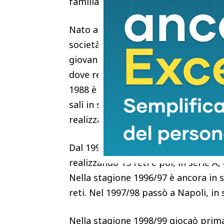
familiari.
Nato a Rimini il 24 settembre 1967, 
società sportiva Gladiatori di Rimini
giovanili e all’età di 16 anni esordì i
dove restò fino al 1988, giocando se
1988 è a Bergamo, alla Virescit, in s
salì in serie B, nel Messina, dove r
realizzando 31 reti.
Dal 1992 al 1996 fu a Bari dove prim
realizzando 15 reti e poi, in serie A
Nella stagione 1996/97 è ancora in s
reti. Nel 1997/98 passò a Napoli, in 
Nella stagione 1998/99 giocaò prima