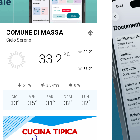
COMUNE DI MASSA
Cielo Sereno
°
33.2
°
C
33.2
°
33.2
61 %
2.3kmh
0 %
GIO
VEN
SAB
DOM
LUN
33
°
35
°
31
°
32
°
32
°