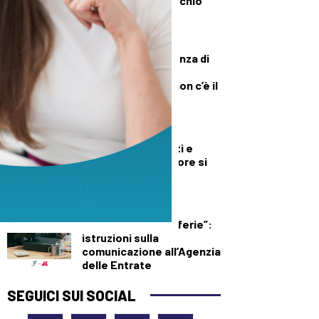
l’allerta Aifa sul rischio
meningioma
DEMOGRAFICA
Culle vuote e assenza di
medici: muore una
neonata perché “non c’è il
dottore”
DEMOGRAFICA
Baci, appuntamenti e
delusioni: ora l’amore si
misura su Excel
FISCO
Cassa “chiusa per ferie”:
istruzioni sulla
comunicazione all’Agenzia
delle Entrate
SEGUICI SUI SOCIAL