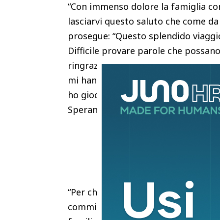
“Con immenso dolore la famiglia com
lasciarvi questo saluto che come da
prosegue: “Questo splendido viaggio,
Difficile provare parole che possano
ringraziare la mia grande e meravig
mi hanno voluto bene e che mi sono st
ho giocato per l’affetto e l’amore 
Sperando che sia un arrivederci e n
“Per chi volesse porgere l’ultimo sal
commiato Frongillo al cimitero di C