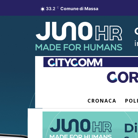
33.2
C
Comune di Massa
CRONACA
POL