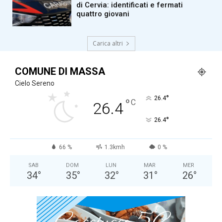
di Cervia: identificati e fermati
quattro giovani
Carica altri
COMUNE DI MASSA
Cielo Sereno
°
26.4
°
C
26.4
°
26.4
66 %
1.3kmh
0 %
SAB
DOM
LUN
MAR
MER
34
°
35
°
32
°
31
°
26
°