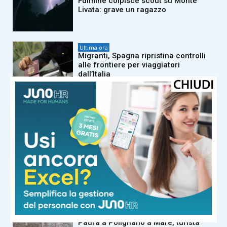
Fulmine colpisce scout su Monte
Livata: grave un ragazzo
Ultima ora
Migranti, Spagna ripristina controlli
alle frontiere per viaggiatori
dall’Italia
Ultima ora
Zendaya e Tom Holland, una mega
festa di matrimonio nella campagna
inglese
Ultima ora
SuperEnalotto, estrazione numeri
combinazione vincente oggi 7 agosto
Ultima ora
Paura a Polignano a Mare, turista