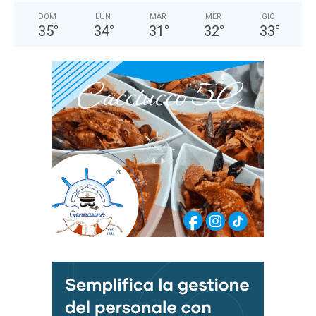
DOM
LUN
MAR
MER
GIO
35
°
34
°
31
°
32
°
33
°