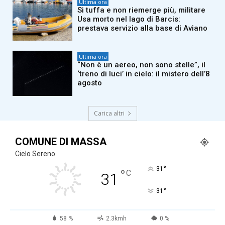
Ultima ora
Si tuffa e non riemerge più, militare
Usa morto nel lago di Barcis:
prestava servizio alla base di Aviano
Ultima ora
“Non è un aereo, non sono stelle”, il
‘treno di luci’ in cielo: il mistero dell’8
agosto
Carica altri
COMUNE DI MASSA
Cielo Sereno
°
31
°
C
31
°
31
58 %
2.3kmh
0 %