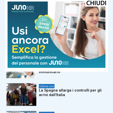
Ultima ora
Poche calorie e tanti benefici, la
‘scoperta’ sulla buccia di anguria:
“Non buttatela”
Ultima ora
Caldo africano, l’afa non arretra:
oggi e domani 19 città bollino rosso
Ultima ora
Melanoma, alcune cellule tumorali
riescono a ‘nascondersi’ al sistema
immunitario
Ultima ora
La Spagna allarga i controlli per gli
arrivi dall’Italia