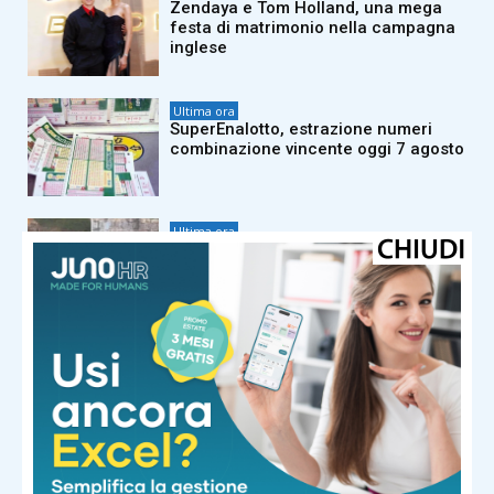
Zendaya e Tom Holland, una mega
festa di matrimonio nella campagna
inglese
Ultima ora
SuperEnalotto, estrazione numeri
combinazione vincente oggi 7 agosto
Ultima ora
Paura a Polignano a Mare, turista
resta bloccata sulla scogliera di
Lama Monachile: voleva fare una
foto
Ultima ora
Invasione record di locuste, milioni di
insetti oscurano il cielo. E il web
grida alla ‘piaga biblica’
Ultima ora