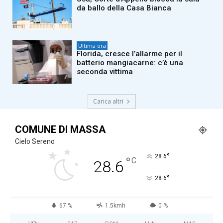
da ballo della Casa Bianca
Ultima ora
Florida, cresce l’allarme per il
batterio mangiacarne: c’è una
seconda vittima
Carica altri
COMUNE DI MASSA
Cielo Sereno
°
28.6
°
C
28.6
°
28.6
67 %
1.5kmh
0 %