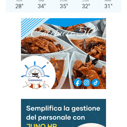
VEN
SAB
DOM
LUN
MAR
28
°
34
°
35
°
32
°
31
°