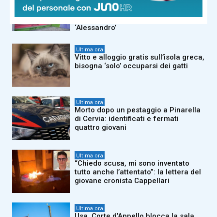
Orlandi-Gregori, in Commissione una
conoscente di Mirella: il mistero del
numero telefonico e spunta un
‘Alessandro’
Ultima ora
Vitto e alloggio gratis sull’isola greca,
bisogna ‘solo’ occuparsi dei gatti
Ultima ora
Morto dopo un pestaggio a Pinarella
di Cervia: identificati e fermati
quattro giovani
Ultima ora
“Chiedo scusa, mi sono inventato
tutto anche l’attentato”: la lettera del
giovane cronista Cappellari
Ultima ora
Usa, Corte d’Appello blocca la sala