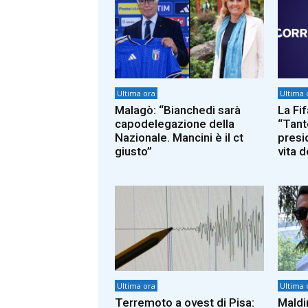
Ultima ora
Ultima 
Malagò: “Bianchedi sarà
La Fif
capodelegazione della
“Tante
Nazionale. Mancini è il ct
presid
giusto”
vita d
Ultima ora
Ultima 
Terremoto a ovest di Pisa:
Maldin