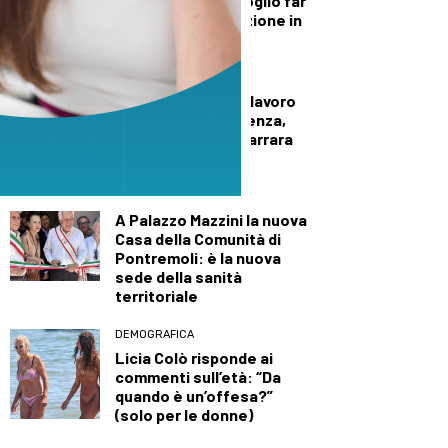
Non sono io che voglio far
cadere questa nazione in
mano alla sinistra”
CRONACA
Operaio morto sul lavoro
in un’azienda di Avenza,
lutto cittadino a Carrara
per i funerali
CRONACA
A Palazzo Mazzini la nuova
Casa della Comunità di
Pontremoli: è la nuova
sede della sanità
territoriale
DEMOGRAFICA
Licia Colò risponde ai
commenti sull’età: “Da
quando è un’offesa?”
(solo per le donne)