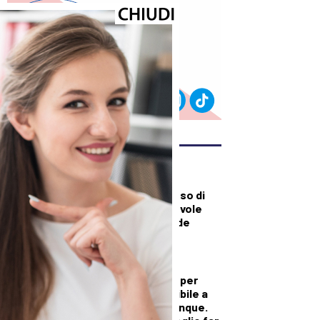
ULTIMI ARTICOLI
SPORT
Carrarese, successo di
misura nell’amichevole
con l’Entella: decide
Ruggeri
DALLA TOSCANA
Versiliana gremita per
Vannacci: “Disponibile a
dialogare con chiunque.