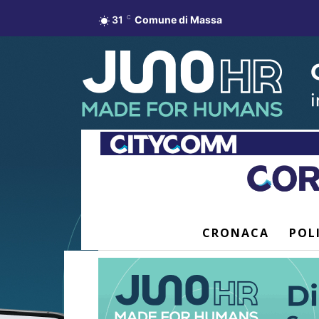
31
C
Comune di Massa
CRONACA
POL