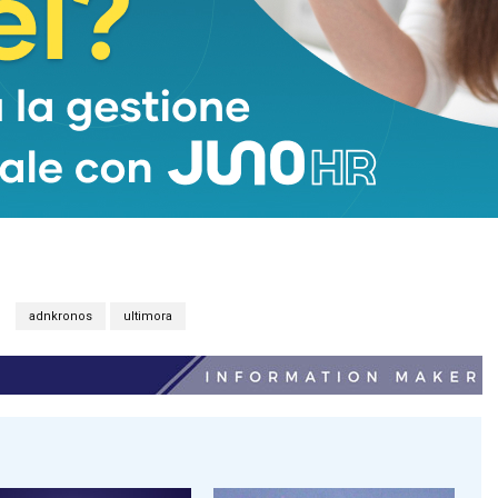
adnkronos
ultimora