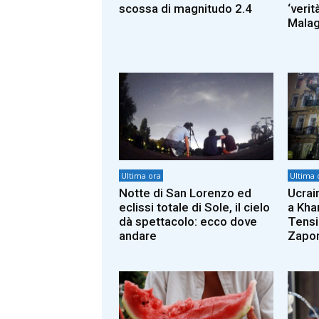
scossa di magnitudo 2.4
‘verit
Mala
Ultima ora
Ultima 
Notte di San Lorenzo ed
Ucrain
eclissi totale di Sole, il cielo
a Kha
dà spettacolo: ecco dove
Tensi
andare
Zapor