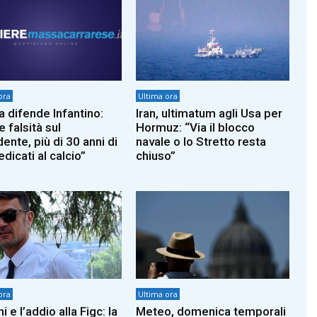
ora
Ultima ora
a difende Infantino:
Iran, ultimatum agli Usa per
 falsità sul
Hormuz: “Via il blocco
ente, più di 30 anni di
navale o lo Stretto resta
edicati al calcio”
chiuso”
ora
Ultima ora
i e l’addio alla Figc: la
Meteo, domenica temporali