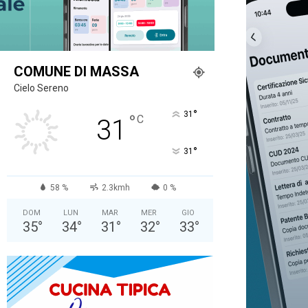
COMUNE DI MASSA
Cielo Sereno
°
31
°
C
31
°
31
58 %
2.3kmh
0 %
DOM
LUN
MAR
MER
GIO
35
°
34
°
31
°
32
°
33
°