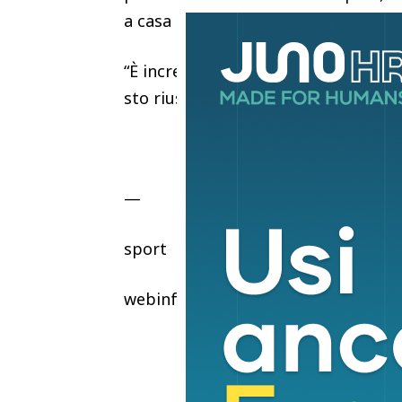
a casa per l’Italia”.
“È incredibile, sono contento per tut
sto riuscendo a resare in campo”.
—
sport
webinfo@adnkronos.com (Web Info