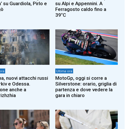
à’ su Guardiola, Pirlo e
su Alpi e Appennini. A
gò
Ferragosto caldo fino a
39°C
ora
Ultima ora
a, nuovi attacchi russi
MotoGp, oggi si corre a
rkiv e Odessa.
Silverstone: orario, griglia di
one anche a
partenza e dove vedere la
izhzhia
gara in chiaro