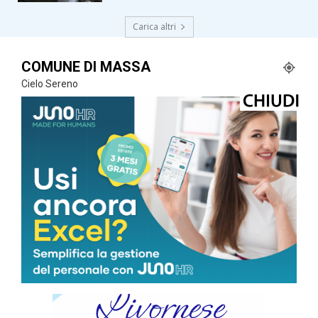
Carica altri
COMUNE DI MASSA
Cielo Sereno
°
34.4
°
C
34.4
°
34.4
45 %
2.4kmh
0 %
DOM
LUN
MAR
MER
GIO
35
°
34
°
31
°
32
°
33
°