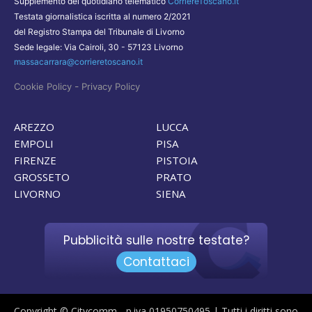
Supplemento del quotidiano telematico
CorriereToscano.it
Testata giornalistica iscritta al numero 2/2021
del Registro Stampa del Tribunale di Livorno
Sede legale: Via Cairoli, 30 - 57123 Livorno
massacarrara@corrieretoscano.it
-
Cookie Policy
Privacy Policy
AREZZO
LUCCA
EMPOLI
PISA
FIRENZE
PISTOIA
GROSSETO
PRATO
LIVORNO
SIENA
Pubblicità sulle nostre testate?
Contattaci
Copyright © Citycomm - p.iva 01950750495 | Tutti i diritti sono