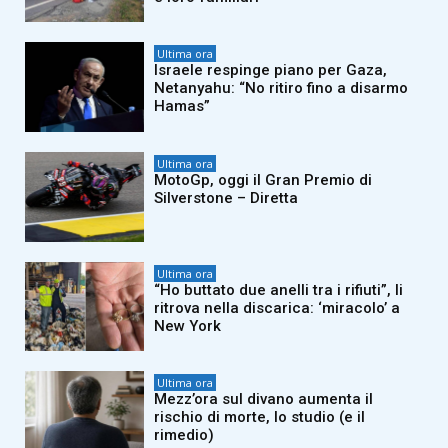
Ultima ora
Israele respinge piano per Gaza,
Netanyahu: “No ritiro fino a disarmo
Hamas”
Ultima ora
MotoGp, oggi il Gran Premio di
Silverstone – Diretta
Ultima ora
“Ho buttato due anelli tra i rifiuti”, li
ritrova nella discarica: ‘miracolo’ a
New York
Ultima ora
Mezz’ora sul divano aumenta il
rischio di morte, lo studio (e il
rimedio)