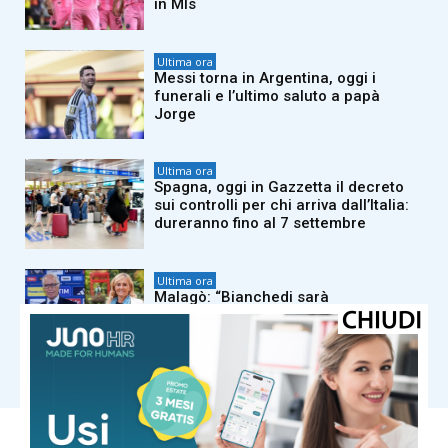
in Mls
Ultima ora
Messi torna in Argentina, oggi i
funerali e l’ultimo saluto a papà
Jorge
Ultima ora
Spagna, oggi in Gazzetta il decreto
sui controlli per chi arriva dall’Italia:
dureranno fino al 7 settembre
Ultima ora
Malagò: “Bianchedi sarà
capodelegazione della Nazionale.
Mancini è il ct giusto”
Carica altri