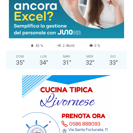
COMUNE DI MASSA
Cielo Sereno
°
34.4
°
C
34.4
°
34.4
45 %
2.4kmh
0 %
DOM
LUN
MAR
MER
GIO
35
°
34
°
31
°
32
°
33
°