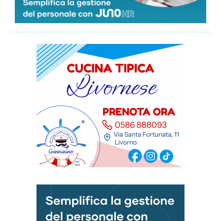
VEN
SAB
DOM
LUN
MAR
35
°
35
°
32
°
32
°
29
°