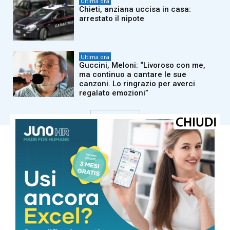
Ultima ora
Chieti, anziana uccisa in casa:
arrestato il nipote
Ultima ora
Guccini, Meloni: “Livoroso con me,
ma continuo a cantare le sue
canzoni. Lo ringrazio per averci
regalato emozioni”
Carica altri
COMUNE DI MASSA
Cielo Sereno
°
25.3
°
C
25.3
°
25.3
73 %
0.4kmh
0 %