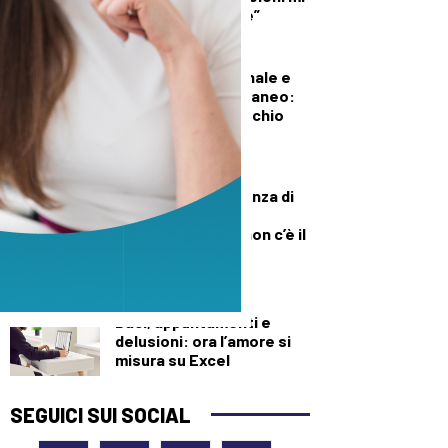
diede del criminale”
DEMOGRAFICA
Pillola, anello vaginale e
impianto sottocutaneo:
l’allerta Aifa sul rischio
meningioma
DEMOGRAFICA
Culle vuote e assenza di
medici: muore una
neonata perché “non c’è il
dottore”
DEMOGRAFICA
Baci, appuntamenti e
delusioni: ora l’amore si
misura su Excel
SEGUICI SUI SOCIAL