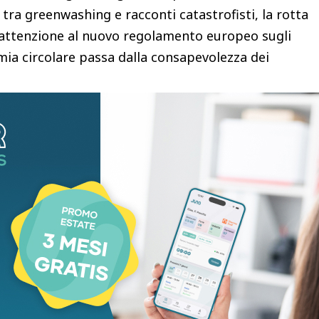
o tra greenwashing e racconti catastrofisti, la rotta
: attenzione al nuovo regolamento europeo sugli
mia circolare passa dalla consapevolezza dei
degli imballaggi, ma oggi parliamo anche di
Perché un consorzio degli imballaggi entra nel
’è tra economia circolare e qualità
romuovere Fenice Conai per il giornalismo
vinti che oggi l’Italia, che è leader in Europa per
fatti i nostri imballaggi, abbia sempre più bisogno di
 circolare e della sostenibilità ambientale. Questo