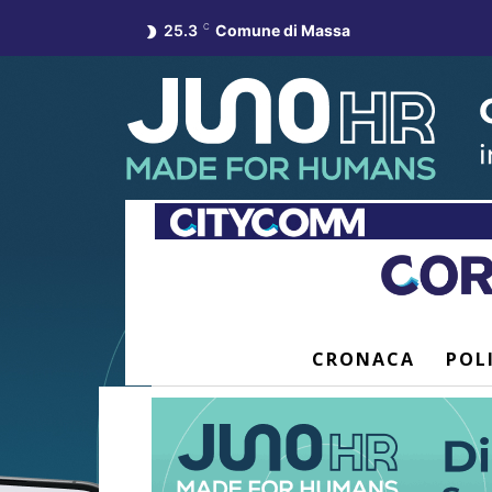
25.3
C
Comune di Massa
CRONACA
POL