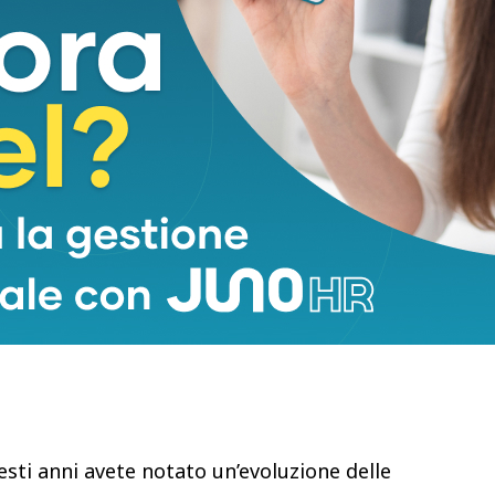
engono leggermente banalizzati. Abbiamo bisogno
e sia curata con la professionalità che i giornalisti
 e che sia in grado di arrivare al grande pubblico,
are un passo avanti che migliori ulteriormente i già
tema sta garantendo. L’economia circolare non è solo
, la loro riparabilità, è fare bene la raccolta
ntire una seconda vita ai materiali di cui sono fatti
 questo abbiamo bisogno di invogliare ancora di più
’importanza di questi piccoli gesti, garantendo
’economia circolare:la chiusura dei cicli dei
ti che ci circondano.
esti anni avete notato un’evoluzione delle