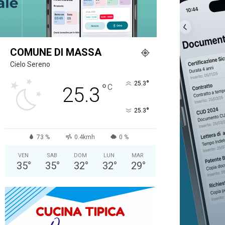
COMUNE DI MASSA
Cielo Sereno
°
25.3
°
C
25.3
°
25.3
73 %
0.4kmh
0 %
VEN
SAB
DOM
LUN
MAR
35
°
35
°
32
°
32
°
29
°