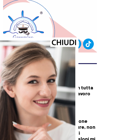
ULTIMI ARTICOLI
DALLA TOSCANA
Fiamme di bosco in tutta
la Regione, superlavoro
per l’Aib
DALLA TOSCANA
Conte in commissione
Covid: “Scavate pure, non
troverete niente di
illecito su di me. Meloni mi