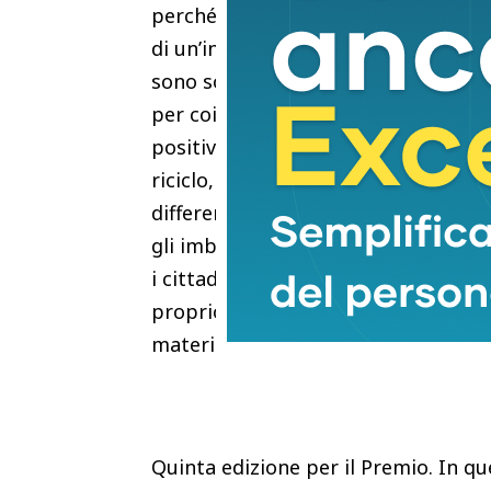
perché a volte i temi ambientali v
di un’informazione su questi temi ch
sono soliti avere nella loro attività,
per coinvolgerlo ancora di più nel f
positivi risultati che il nostro sis
riciclo, è anche il riuso degli oggetti
differenziata, e quindi il poter gara
gli imballaggi e non solo. Per fare
i cittadini e far comprendere loro l
proprio quello che è il principio dell
materiali di cui sono fatti gli ogget
Quinta edizione per il Premio. In qu