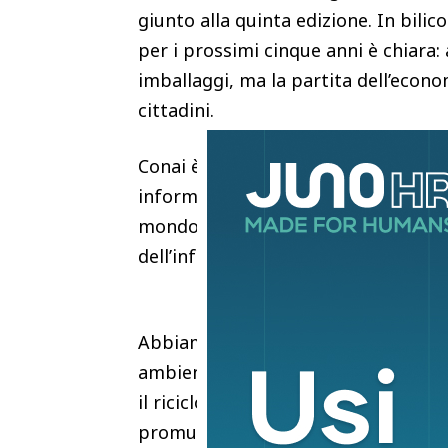
giunto alla quinta edizione. In bilic
per i prossimi cinque anni è chiara
imballaggi, ma la partita dell’econo
cittadini.
Conai è spesso associato al riciclo 
informazione e cultura ambientale. 
mondo del giornalismo? Che legame c
dell’informazione?
Abbiamo scelto cinque anni fa di p
ambientale giovane, perché siamo con
il riciclo dei materiali di cui sono 
promuovere la cultura dell’economia