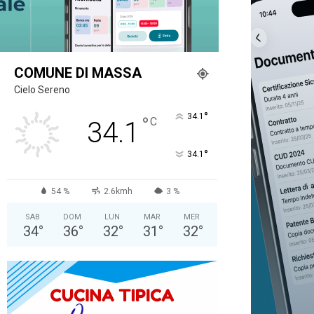
COMUNE DI MASSA
Cielo Sereno
°
34.1
°
C
34.1
°
34.1
54 %
2.6kmh
3 %
SAB
DOM
LUN
MAR
MER
34
°
36
°
32
°
31
°
32
°