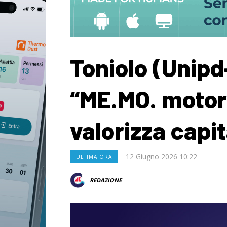
Toniolo (Unipd
“ME.MO. motor
valorizza capi
12 Giugno 2026 10:22
ULTIMA ORA
REDAZIONE