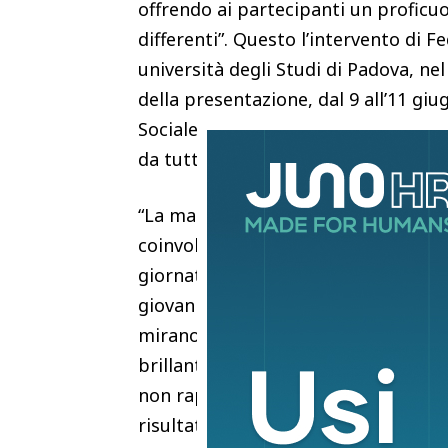
offrendo ai partecipanti un proficu
differenti”. Questo l’intervento di F
università degli Studi di Padova, ne
della presentazione, dal 9 all’11 gi
Sociale: tre giornate di internship 
da tutta Italia.
“La macchina organizzativa dell’aten
coinvolgendo docenti e laboratori pe
giornate di immersione nella realtà
giovani non ritengono alla propria p
mirano proprio a innalzare il livello 
brillanti ma provenienti da contesti
non rappresenta una priorità. Si tr
risultati scolastici, non ipotizzano 