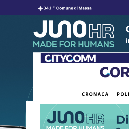
34.1
C
Comune di Massa
CRONACA
POL