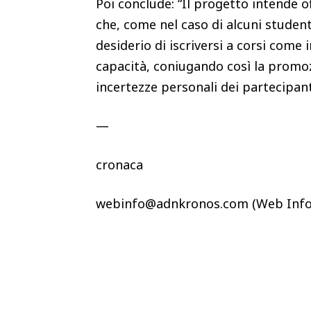
Poi conclude: “Il progetto intende o
che, come nel caso di alcuni studenti
desiderio di iscriversi a corsi com
capacità, coniugando così la promoz
incertezze personali dei partecipant
—
cronaca
webinfo@adnkronos.com (Web Info