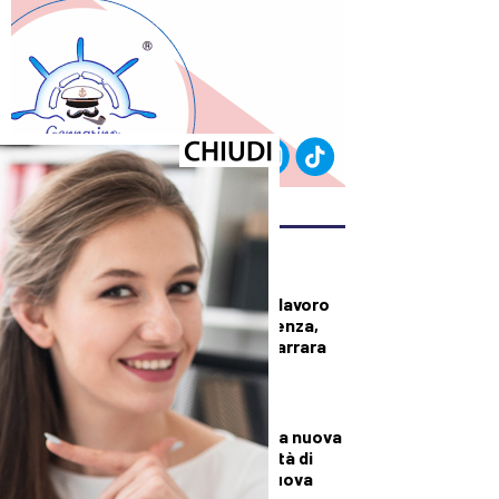
ULTIMI ARTICOLI
CRONACA
Operaio morto sul lavoro
in un’azienda di Avenza,
lutto cittadino a Carrara
per i funerali
CRONACA
A Palazzo Mazzini la nuova
Casa della Comunità di
Pontremoli: è la nuova