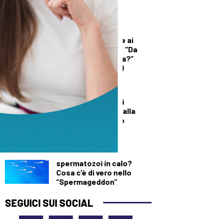
sede della sanità
territoriale
DEMOGRAFICA
Licia Colò risponde ai
commenti sull’età: “Da
quando è un’offesa?”
(solo per le donne)
DALLA TOSCANA
Un’altra giornata di
incendi di bosco, dalla
Toscana al Mugello
DEMOGRAFICA
Testosterone e
spermatozoi in calo?
Cosa c’è di vero nello
“Spermageddon”
SEGUICI SUI SOCIAL