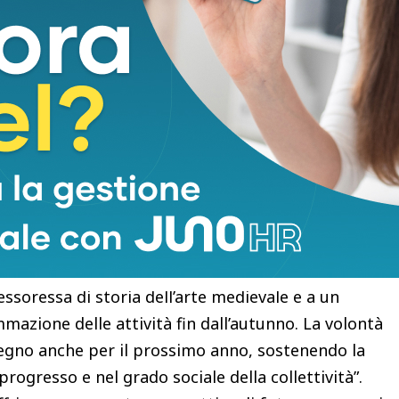
icoltà economiche. I dati dello scorso anno
con ottimi risultati in termini di immatricolazioni,
o padovano ma nel sistema universitario
lo – le giornate di orientamento diventano
menti di sostegno disponibili, come i benefici della
lloggio, e le numerose iniziative per il diritto allo
 i percorsi triennali e magistrali. L’obiettivo
ativo, permettendo ai ragazzi di sapere a chi
ità offerte dalle università pubbliche italiane. Il
ssoressa di storia dell’arte medievale e a un
mmazione delle attività fin dall’autunno. La volontà
pegno anche per il prossimo anno, sostenendo la
progresso e nel grado sociale della collettività”.