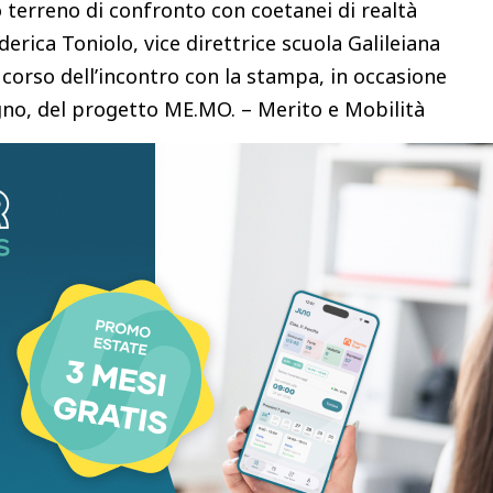
o terreno di confronto con coetanei di realtà
ederica Toniolo, vice direttrice scuola Galileiana
l corso dell’incontro con la stampa, in occasione
ugno, del progetto ME.MO. – Merito e Mobilità
residenziale con studenti e studentesse provenienti
eo – spiega – si attiva fin da novembre,
r accogliere i ragazzi e far loro vivere tre
 universitaria, un contesto che spesso questi
ortata. Gli investimenti ministeriali nel progetto
culturale e lo spirito di iniziativa di studenti
 meno agiati, dove l’orientamento universitario
atta di ragazzi che, pur conseguendo ottimi
una prosecuzione degli studi o ne sono intimoriti, a