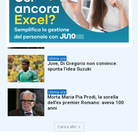
Jannik verso gli Us Open
Ultima ora
Morto Massimiliano Cencelli, l’uomo
che inventò il ‘manuale’ della
spartizione del potere
Ultima ora
Juve, Di Gregorio non convince:
spunta l’idea Suzuki
Ultima ora
Morta Maria Pia Prodi, la sorella
dell’ex premier Romano: aveva 100
anni
Carica altri