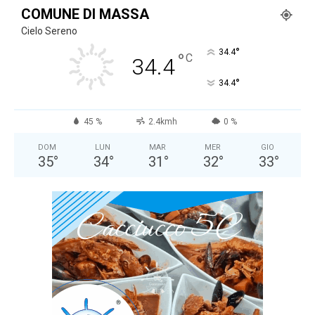
COMUNE DI MASSA
Cielo Sereno
°
34.4
°
C
34.4
°
34.4
45 %
2.4kmh
0 %
DOM
LUN
MAR
MER
GIO
35
°
34
°
31
°
32
°
33
°