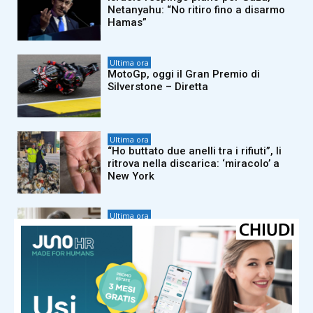
Netanyahu: “No ritiro fino a disarmo
Hamas”
Ultima ora
MotoGp, oggi il Gran Premio di
Silverstone – Diretta
Ultima ora
“Ho buttato due anelli tra i rifiuti”, li
ritrova nella discarica: ‘miracolo’ a
New York
Ultima ora
Mezz’ora sul divano aumenta il
rischio di morte, lo studio (e il
rimedio)
Ultima ora
Sinner salta Cincinnati? Il dubbio di