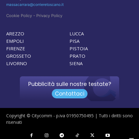
massacarrara@corrieretoscano.it
-
Cookie Policy
Privacy Policy
AREZZO
LUCCA
EMPOLI
PISA
FIRENZE
PISTOIA
GROSSETO
PRATO
LIVORNO
SIENA
Pubblicità sulle nostre testate?
Contattaci
Copyright © Citycomm - p.iva 01950750495 | Tutti i diritti sono
riservati