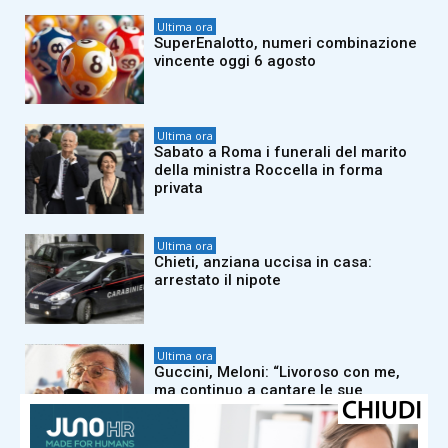
Ultima ora
SuperEnalotto, numeri combinazione
vincente oggi 6 agosto
Ultima ora
Sabato a Roma i funerali del marito
della ministra Roccella in forma
privata
Ultima ora
Chieti, anziana uccisa in casa:
arrestato il nipote
Ultima ora
Guccini, Meloni: “Livoroso con me,
ma continuo a cantare le sue
canzoni. Lo ringrazio per averci
regalato emozioni”