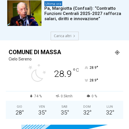
Ultima ora
Pa, Margiotta (Confsal): “Contratto
Funzioni Centrali 2025-2027 rafforza
salari, diritti e innovazione”
Carica altri
COMUNE DI MASSA
Cielo Sereno
°
28.9
°
C
28.9
°
28.9
74 %
0.5kmh
0 %
GIO
VEN
SAB
DOM
LUN
28
°
35
°
35
°
32
°
32
°