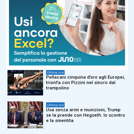
Ultima ora
Ostia, sequestrati due stabilimenti:
Urbinati e Le Palme
Ultima ora
Eddie Brock, lo sfogo ripensando a
Sanremo: “Io ultimo perché c’è gente
che fa più marchette di me”
Ultima ora
Pellacani cinquina d’oro agli Europei,
trionfa con Pizzini nel sincro dal
trampolino
Ultima ora
Usa senza armi e munizioni, Trump
se la prende con Hegseth: lo scontro
e la smentita