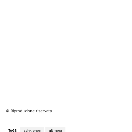
© Riproduzione riservata
TAGS
adnkronos
ultimora