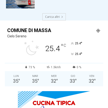
Carica altri
COMUNE DI MASSA
Cielo Sereno
°
25.4
°
C
25.4
°
25.4
73 %
1.3kmh
0 %
LUN
MAR
MER
GIO
VEN
35
°
35
°
32
°
33
°
32
°