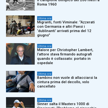
il campione olimpico dei 200 metri a
Roma 1960
Ultima ora
Migranti, fonti Viminale: “Azzerati
con Germania e altri Paesi i
‘dublinanti’ arrivati prima del 12
giugno”
Ultima ora
Malore per Christopher Lambert,
l’attore stava firmando autografi
quando è collassato: portato in
ospedale
Ultima ora
Bambino non vuole di allacciarsi la
cintura prima del decollo, volo
cancellato
Ultima ora
Sinner salta il Masters 1000 di