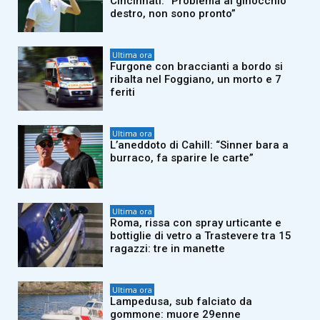
Cincinnati: “Problema al ginocchio
destro, non sono pronto”
Ultima ora
Furgone con braccianti a bordo si
ribalta nel Foggiano, un morto e 7
feriti
Ultima ora
L’aneddoto di Cahill: “Sinner bara a
burraco, fa sparire le carte”
Ultima ora
Roma, rissa con spray urticante e
bottiglie di vetro a Trastevere tra 15
ragazzi: tre in manette
Ultima ora
Lampedusa, sub falciato da
gommone: muore 29enne