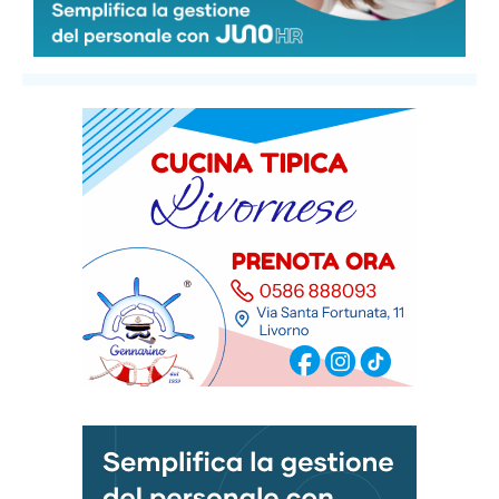
DOM
LUN
MAR
MER
GIO
35
°
34
°
31
°
32
°
33
°