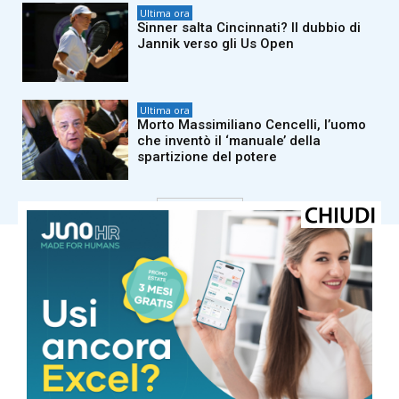
Ultima ora
Sinner salta Cincinnati? Il dubbio di
Jannik verso gli Us Open
Ultima ora
Morto Massimiliano Cencelli, l’uomo
che inventò il ‘manuale’ della
spartizione del potere
Carica altri
COMUNE DI MASSA
Cielo Sereno
°
35.3
°
C
35.3
°
35.3
45 %
3kmh
1 %