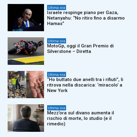
Ultima ora
Israele respinge piano per Gaza,
Netanyahu: “No ritiro fino a disarmo
Hamas”
Ultima ora
MotoGp, oggi il Gran Premio di
Silverstone – Diretta
Ultima ora
“Ho buttato due anelli tra i rifiuti”, li
ritrova nella discarica: ‘miracolo’ a
New York
Ultima ora
Mezz’ora sul divano aumenta il
rischio di morte, lo studio (e il
rimedio)