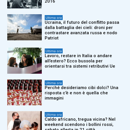
2016
Ultima ora
Ucraina, il futuro del conflitto passa
dalla battaglia dei cieli: droni per
contrastare avanzata russa e nodo
Patriot
Ultima ora
Lavoro, restare in Italia o andare
all’estero? Ecco bussola per
orientarsi tra sistemi retributivi Ue
Ultima ora
Perché desideriamo cibi dolci? Una
risposta c’è e non è quella che
immagini
Ultima ora
Caldo africano, tregua vicina? Nel
weekend scendono i bollini rossi,
sabato allerta in 21 città