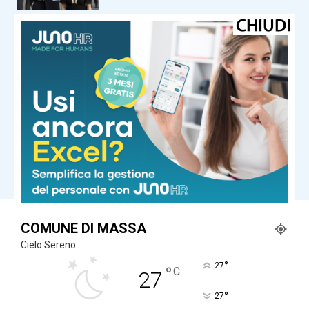
Ultima ora
Chieti, anziana uccisa in casa:
arrestato il nipote
Ultima ora
Guccini, Meloni: “Livoroso con me,
ma continuo a cantare le sue
canzoni. Lo ringrazio per averci
regalato emozioni”
Carica altri
COMUNE DI MASSA
Cielo Sereno
°
27
°
C
27
°
27