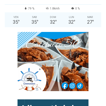
79 %
1.8kmh
0 %
VEN
SAB
DOM
LUN
MAR
35
°
35
°
32
°
32
°
27
°