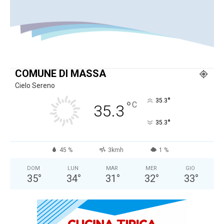
COMUNE DI MASSA
Cielo Sereno
°
35.3
°
C
35.3
°
35.3
45 %
3kmh
1 %
DOM
LUN
MAR
MER
GIO
35
°
34
°
31
°
32
°
33
°