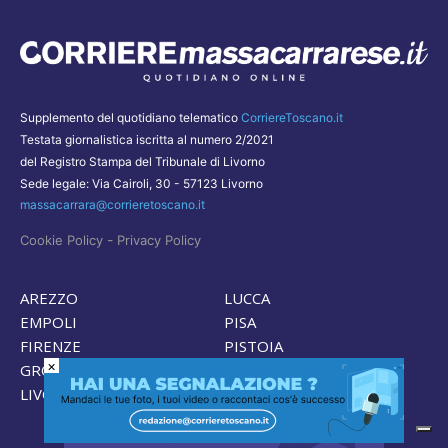
Supplemento del quotidiano telematico
CorriereToscano.it
Testata giornalistica iscritta al numero 2/2021
del Registro Stampa del Tribunale di Livorno
Sede legale: Via Cairoli, 30 - 57123 Livorno
massacarrara@corrieretoscano.it
-
Cookie Policy
Privacy Policy
AREZZO
LUCCA
EMPOLI
PISA
FIRENZE
PISTOIA
×
GROSSETO
PRATO
LIVORNO
SIENA