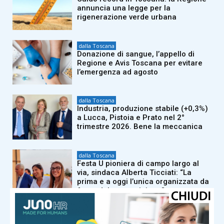
annuncia una legge per la
rigenerazione verde urbana
dalla Toscana
Donazione di sangue, l’appello di
Regione e Avis Toscana per evitare
l’emergenza ad agosto
dalla Toscana
Industria, produzione stabile (+0,3%)
a Lucca, Pistoia e Prato nel 2°
trimestre 2026. Bene la meccanica
dalla Toscana
Festa U pioniera di campo largo al
via, sindaca Alberta Ticciati: “La
prima e a oggi l’unica organizzata da
forze del centrosinistra”
dalla Toscana
Odore di bruciato ma non ci sono