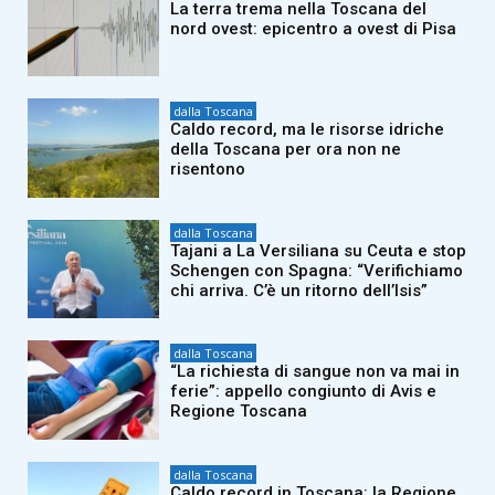
La terra trema nella Toscana del
nord ovest: epicentro a ovest di Pisa
dalla Toscana
Caldo record, ma le risorse idriche
della Toscana per ora non ne
risentono
dalla Toscana
Tajani a La Versiliana su Ceuta e stop
Schengen con Spagna: “Verifichiamo
chi arriva. C’è un ritorno dell’Isis”
dalla Toscana
“La richiesta di sangue non va mai in
ferie”: appello congiunto di Avis e
Regione Toscana
dalla Toscana
Caldo record in Toscana: la Regione