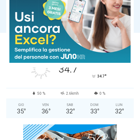
incendi. I vigili del fuoco: “Arriva dalla
Francia in fiamme”
Carica altri
COMUNE DI MASSA
Cielo Sereno
°
34.7
°
C
34.7
°
34.7
50 %
2.6kmh
0 %
GIO
VEN
SAB
DOM
LUN
35
°
36
°
32
°
33
°
32
°