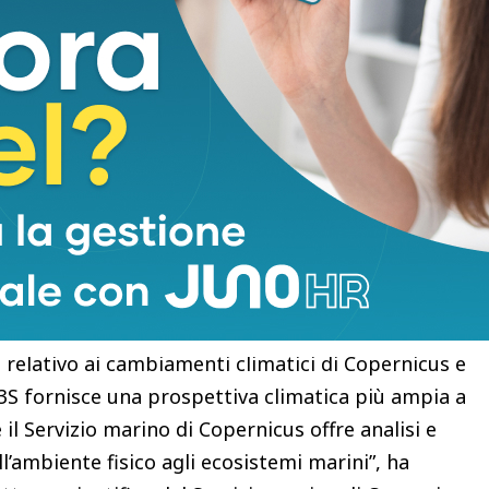
obabile che nei prossimi mesi assisteremo al
emperatura. Il fatto che i dati del Servizio marino
 conclusione attraverso metodi indipendenti
ropea e spiega perché dati aperti e affidabili siano
fermato Carlo Buontempo,direttore del Servizio
i Copernicus presso l’Ecmwf.
no da parte del Servizio marino di Copernicus aiuta
 e i responsabili delle decisioni a comprendere
iene le politiche volte a proteggere l’ambiente
cipali del programma Copernicus dell’Ue è la
o relativo ai cambiamenti climatici di Copernicus e
 C3S fornisce una prospettiva climatica più ampia a
 il Servizio marino di Copernicus offre analisi e
l’ambiente fisico agli ecosistemi marini”, ha