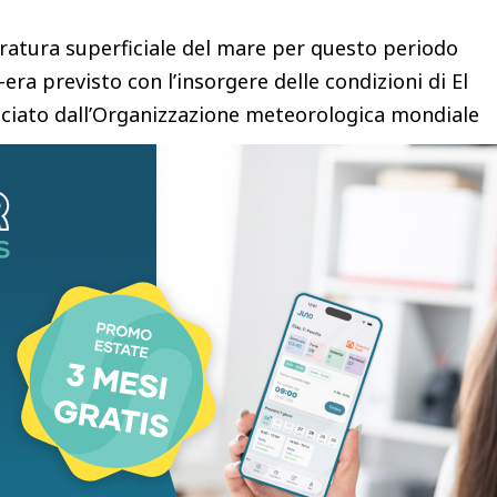
ratura superficiale del mare per questo periodo
-era previsto con l’insorgere delle condizioni di El
nciato dall’Organizzazione meteorologica mondiale
st insolitamente elevate osservate in diverse
. Si prevede che questo record avrà conseguenze
he sul clima globale e sugli ecosistemi marini.
 ultimi tre anni, l’oceano globale al di fuori delle
0,73 °C più caldo rispetto alla media a lungo
anno raggiunto livelli record per questo periodo
dicare l’inizio di una nuova fase, che condurrà,
inesplorato. Con le temperature oceaniche a questi