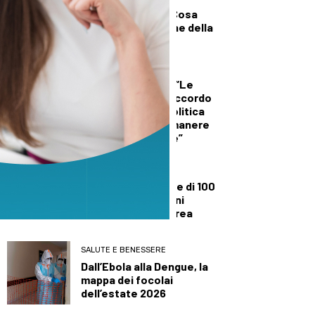
danneggiato può
allungare la vita? Cosa
insegnano le balene della
Groenlandia
DALLA TOSCANA
Conte a Capalbio: “Le
primarie siamo d’accordo
che si fanno. La politica
estera non può rimanere
fuori dalle primarie”
TECNOLOGIA
Scoperti un cratere di 100
metri e nuovi camini
idrotermali a Panarea
SALUTE E BENESSERE
Dall’Ebola alla Dengue, la
mappa dei focolai
dell’estate 2026