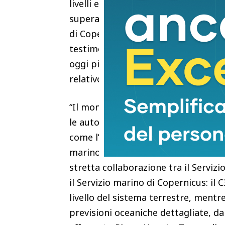
livelli e El Niño all’orizzonte, è pr
superamento di ulteriori record di t
di Copernicus giungano alla stessa
testimonia la forza della scienza eu
oggi più importanti che mai”, ha af
relativo ai cambiamenti climatici d
“Il monitoraggio continuo dell’ocea
le autorità pubbliche, gli scienziati
come l’oceano stia cambiando e sost
marino. Uno dei punti di forza prin
stretta collaborazione tra il Servizi
il Servizio marino di Copernicus: il
livello del sistema terrestre, mentre
previsioni oceaniche dettagliate, dal