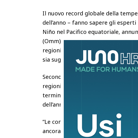
Il nuovo record globale della tempe
dell’anno – fanno sapere gli esperti 
Niño nel Pacifico equatoriale, annu
(Omm) il 2 giugno 2026, oltre alle S
regioni oceaniche negli ultimi mesi
sia sugli andamenti meteorologici c
Secondo l’analisi di Copernicus, negli
regioni polari è stato tra 0,35 °C e 
termine, e a giugno tali anomalie h
dell’anno.
“Le condizioni attuali potrebbero in
ancora una volta, in un territorio 