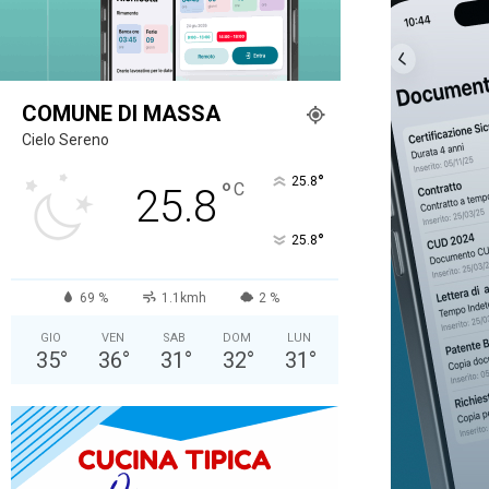
COMUNE DI MASSA
Cielo Sereno
°
25.8
°
C
25.8
°
25.8
69 %
1.1kmh
2 %
GIO
VEN
SAB
DOM
LUN
35
°
36
°
31
°
32
°
31
°