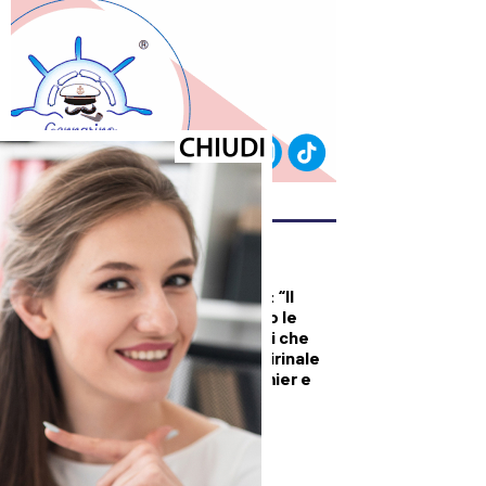
ULTIMI ARTICOLI
DALLA TOSCANA
Renzi in Versiliana: “Il
problema non sono le
primarie. Ma Meloni che
vuole andare al Quirinale
con Vannacci premier e
Salvini al Viminale”
DEMOGRAFICA
Riparare il Dna