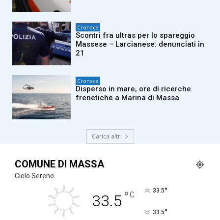
Cronaca
Scontri fra ultras per lo spareggio
Massese – Larcianese: denunciati in
21
Cronaca
Disperso in mare, ore di ricerche
frenetiche a Marina di Massa
Carica altri
COMUNE DI MASSA
Cielo Sereno
°
33.5
°
C
33.5
°
33.5