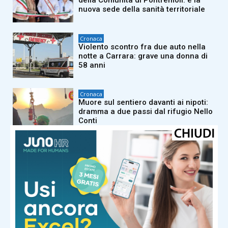
della Comunità di Pontremoli: è la
nuova sede della sanità territoriale
Cronaca
Violento scontro fra due auto nella
notte a Carrara: grave una donna di
58 anni
Cronaca
Muore sul sentiero davanti ai nipoti:
dramma a due passi dal rifugio Nello
Conti
Cronaca
Incidente mortale sul lavoro a
Carrara: 44enne schiacciato da
alcune lastre di marmo
Cronaca
Carrara e Ingolstadt rinnovano il
gemellaggio di 64 anni alla Carrara