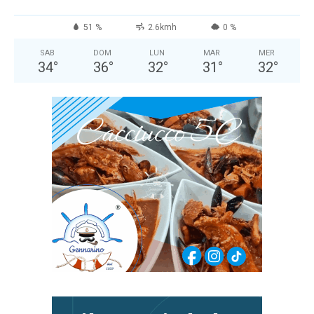
51 %
2.6kmh
0 %
SAB
DOM
LUN
MAR
MER
34
°
36
°
32
°
31
°
32
°