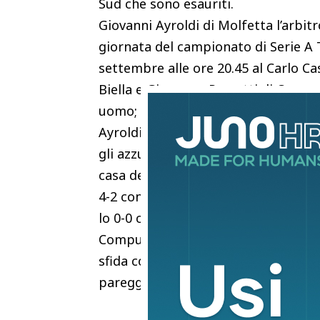
Sud che sono esauriti.
Giovanni Ayroldi di Molfetta l’arbitr
giornata del campionato di Serie 
settembre alle ore 20.45 al Carlo C
Biella e Giuseppe Perrotti di Campob
uomo; Antonio Di Martino di Teramo 
Ayroldi ha diretto 33 gare in Serie 
gli azzurri, con 3 pareggi, 2 vittorie
casa del Trapani per 2-2 e a Pescara,
4-2 contro il Brescia e nello scorso
lo 0-0 casalingo contro lo Spezia; lo
Computer Gross Arena, Empoli-Atalan
sfida contro la Juventus chiusa 4-1. 
pareggio e due sconfitte.