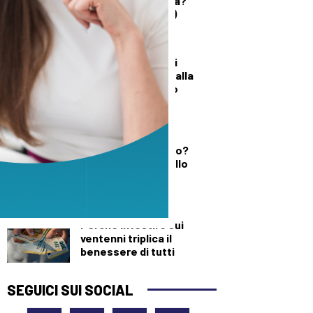
quando è un’offesa?”
(solo per le donne)
DALLA TOSCANA
Un’altra giornata di
incendi di bosco, dalla
Toscana al Mugello
DEMOGRAFICA
Testosterone e
spermatozoi in calo?
Cosa c’è di vero nello
“Spermageddon”
DEMOGRAFICA
Perché investire sui
ventenni triplica il
benessere di tutti
SEGUICI SUI SOCIAL