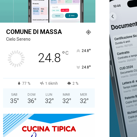
COMUNE DI MASSA
Cielo Sereno
°
24.8
°
C
24.8
°
24.8
77 %
1.6kmh
2 %
SAB
DOM
LUN
MAR
MER
35
°
36
°
32
°
32
°
32
°