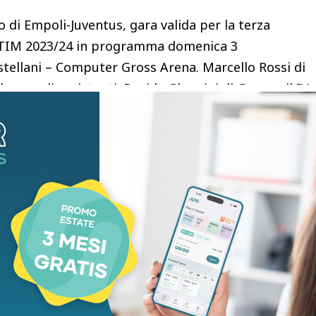
o di Empoli-Juventus, gara valida per la terza
A TIM 2023/24 in programma domenica 3
astellani – Computer Gross Arena. Marcello Rossi di
asso gli assistenti; Davide Ghersini di Genova il IV
il Var e Aleandro Di Paolo di Avezzano l’Avar
A, 1 in questa stagione. Sono otto i precedenti con
 e 3 sconfitte: nella stagione 2019/20 i pareggi in
 1-1; nell’aprile del 2021 il successo casalingo per
 torneo la sconfitta per 2-0 sul campo della Roma e
 scorso anno ha diretto tre sfide al Castellani
ta 0-2, Empoli-Napoli, sempre 0-2 e la vittoriosa
Sei i precedenti con la Juventus, con tre vittorie, un