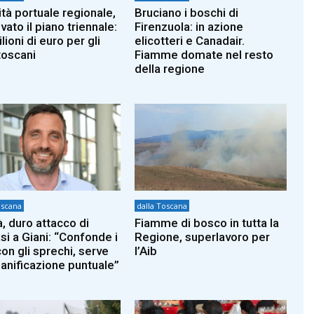
ità portuale regionale,
Bruciano i boschi di
ato il piano triennale:
Firenzuola: in azione
lioni di euro per gli
elicotteri e Canadair.
toscani
Fiamme domate nel resto
della regione
oscana
dalla Toscana
à, duro attacco di
Fiamme di bosco in tutta la
i a Giani: “Confonde i
Regione, superlavoro per
con gli sprechi, serve
l’Aib
ianificazione puntuale”