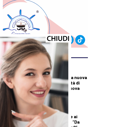
ULTIMI ARTICOLI
CRONACA
A Palazzo Mazzini la nuova
Casa della Comunità di
Pontremoli: è la nuova
sede della sanità
territoriale
DEMOGRAFICA
Licia Colò risponde ai
commenti sull’età: “Da