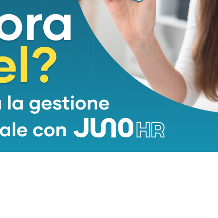
 3ª giornata di Serie A 2023/24, si giocherà allo
 3 settembre, alle ore 20:45. L’Empoli ha vinto due
 contro la Juventus (2P), tante vittorie quante
 nella competizione con i bianconeri (3N, 19P). Tre
azzurri sono arrivati in gare casalinghe (nessuno di
orso 22 maggio.