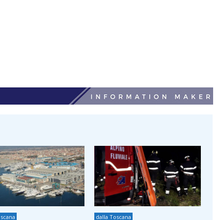
oscana
dalla Toscana