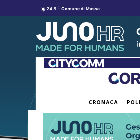
24.8
C
Comune di Massa
CRONACA
POL