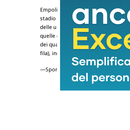
Empoli-Juventus, match valido per la
stadio Castellani di Empoli domenica
delle ultime quattro sfide di Serie A
quelle centrate nei primi 24 incroci
dei quattro successi a favore degli 
fila), incluso il più recente dello sc
—SportCINZIA GORLA