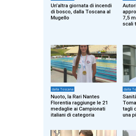
Un’altra giornata di incendi
Autor
di bosco, dalla Toscana al
approv
Mugello
7,5 mi
scali 
dalla Toscana
dalla T
Nuoto, la Rari Nantes
Sanit
Florentia raggiunge le 21
Tomas
medaglie ai Campionati
tagli 
italiani di categoria
una p