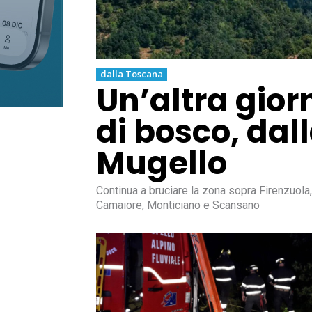
dalla Toscana
Un’altra gior
di bosco, dal
Mugello
Continua a bruciare la zona sopra Firenzuola,
Camaiore, Monticiano e Scansano