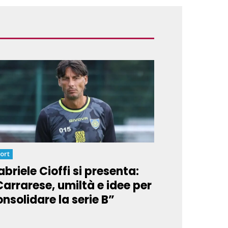
ort
briele Cioffi si presenta:
Carrarese, umiltà e idee per
nsolidare la serie B”