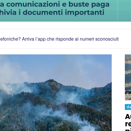
elefoniche? Arriva l’app che risponde ai numeri sconosciuti
da
A
r