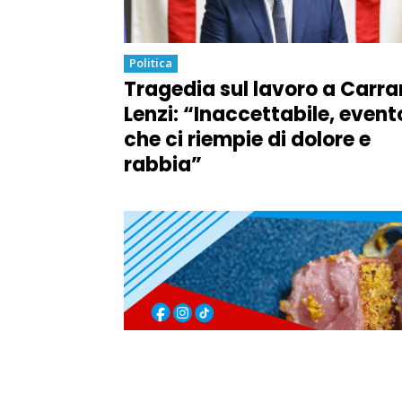
Politica
Tragedia sul lavoro a Carra
Lenzi: “Inaccettabile, event
che ci riempie di dolore e
rabbia”