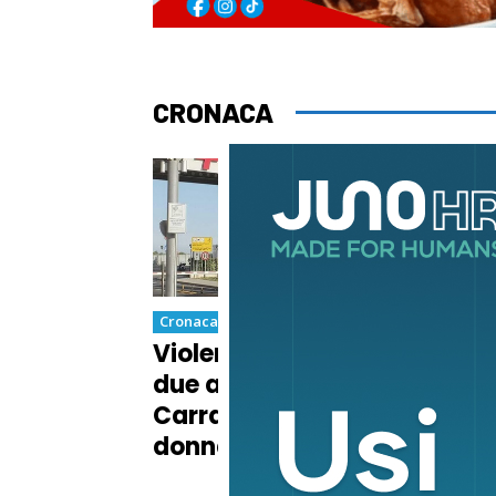
CRONACA
Cronaca
Cron
Violento scontro fra
Muo
due auto nella notte a
dav
Carrara: grave una
dra
donna di 58 anni
dal