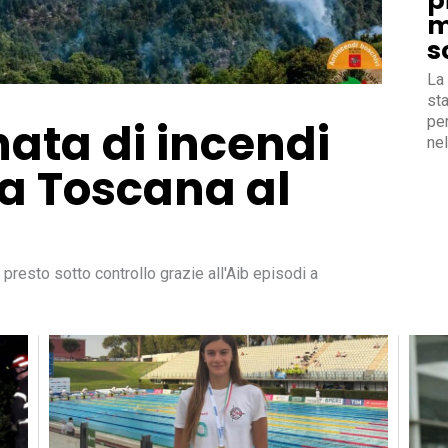
p
m
s
La
sta
per
nata di incendi
nel
la Toscana al
 presto sotto controllo grazie all'Aib episodi a