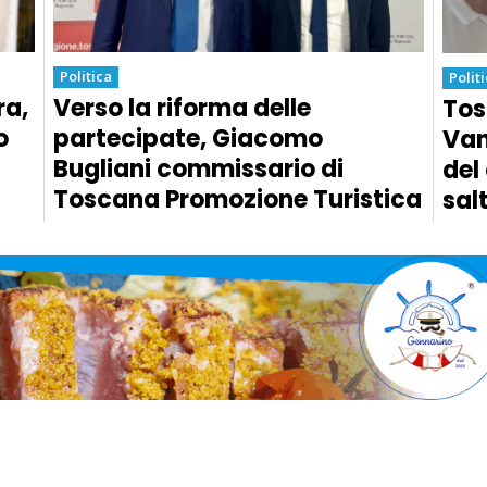
Politica
Polit
ra,
Verso la riforma delle
Tos
o
partecipate, Giacomo
Van
Bugliani commissario di
del
Toscana Promozione Turistica
sal