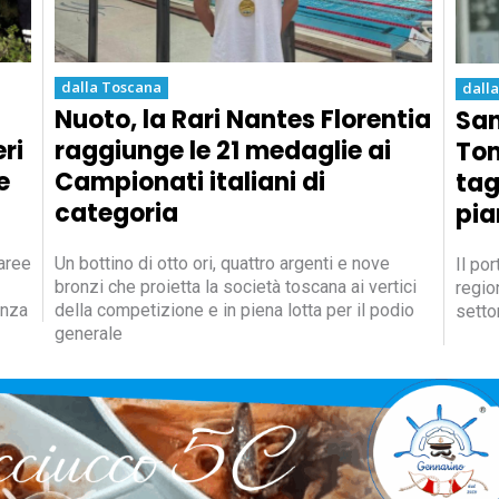
dalla Toscana
dall
Nuoto, la Rari Nantes Florentia
San
eri
raggiunge le 21 medaglie ai
Tom
e
Campionati italiani di
tag
categoria
pia
 aree
Un bottino di otto ori, quattro argenti e nove
Il po
bronzi che proietta la società toscana ai vertici
regio
anza
della competizione e in piena lotta per il podio
setto
generale