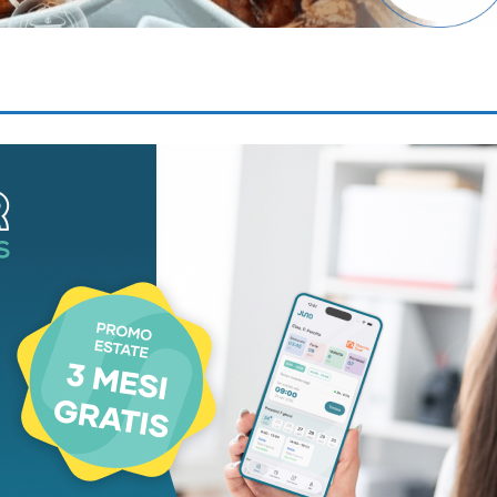
aca
Cronaca
re sul sentiero
Incidente mortale s
anti ai nipoti:
lavoro a Carrara:
mma a due passi
44enne schiacciat
 rifugio Nello Conti
da alcune lastre di
marmo