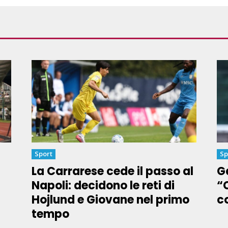
Sport
Sp
La Carrarese cede il passo al
Ga
Napoli: decidono le reti di
“
Hojlund e Giovane nel primo
co
tempo