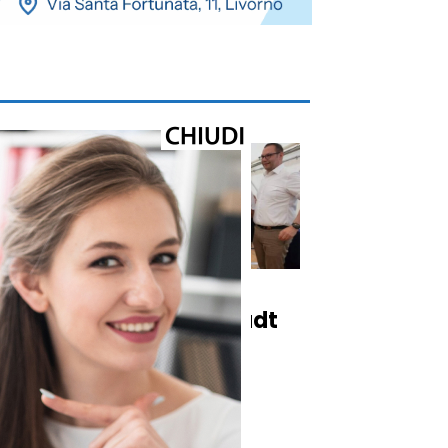
Cronaca
ul
Carrara e Ingolstadt
rinnovano il
o
gemellaggio di 64
anni alla Carrara
Weinfest