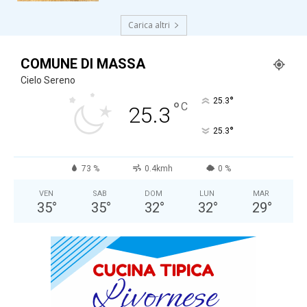
Carica altri
COMUNE DI MASSA
Cielo Sereno
°
25.3
°
C
25.3
°
25.3
73 %
0.4kmh
0 %
VEN
SAB
DOM
LUN
MAR
35
°
35
°
32
°
32
°
29
°