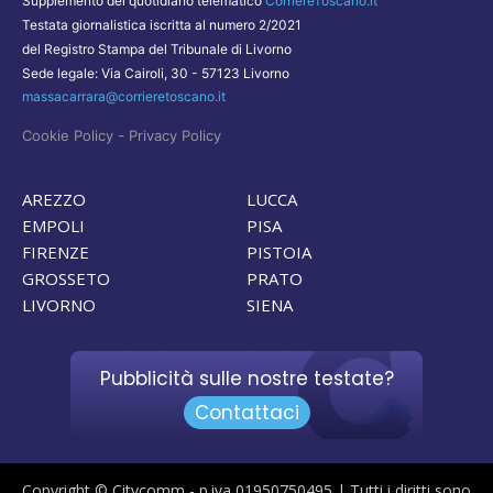
Supplemento del quotidiano telematico
CorriereToscano.it
Testata giornalistica iscritta al numero 2/2021
del Registro Stampa del Tribunale di Livorno
Sede legale: Via Cairoli, 30 - 57123 Livorno
massacarrara@corrieretoscano.it
-
Cookie Policy
Privacy Policy
AREZZO
LUCCA
EMPOLI
PISA
FIRENZE
PISTOIA
GROSSETO
PRATO
LIVORNO
SIENA
Pubblicità sulle nostre testate?
Contattaci
Copyright © Citycomm - p.iva 01950750495 | Tutti i diritti sono