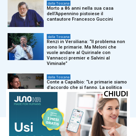
dalla Toscana
Morto a 86 anni nella sua casa
dell’Appennino pistoiese il
cantautore Francesco Guccini
dalla Toscana
Renzi in Versiliana: “Il problema non
sono le primarie. Ma Meloni che
vuole andare al Quirinale con
Vannacci premier e Salvini al
Viminale”
dalla Toscana
Conte a Capalbio: “Le primarie siamo
d’accordo che si fanno. La politica
estera non può rimanere fuori dalle
primarie”
Carica altri
COMUNE DI MASSA