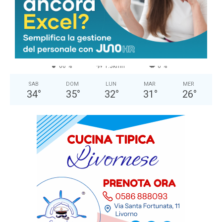
Cielo Sereno
°
26.4
°
C
26.4
°
26.4
66 %
1.3kmh
0 %
SAB
DOM
LUN
MAR
MER
34
°
35
°
32
°
31
°
26
°