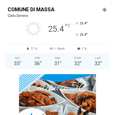
COMUNE DI MASSA
Cielo Sereno
°
25.4
°
C
25.4
°
25.4
71 %
1.1kmh
1 %
GIO
VEN
SAB
DOM
LUN
35
°
36
°
31
°
32
°
32
°