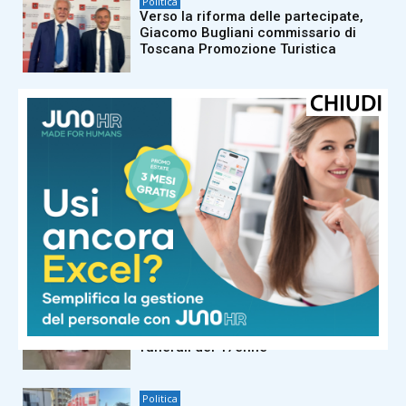
Politica
Verso la riforma delle partecipate,
Giacomo Bugliani commissario di
Toscana Promozione Turistica
Politica
Toscana, cresce l’effetto Vannacci:
altri amministratori del centrodestra
pronti al salto?
Politica
Opere d’arte trafugate e portate
negli Usa: fra i beni restituiti anche
due tesori toscani
Politica
Omicidio Bongiorni, cordoglio in
consiglio regionale. Giani sarà ai
funerali del 47enne
Politica