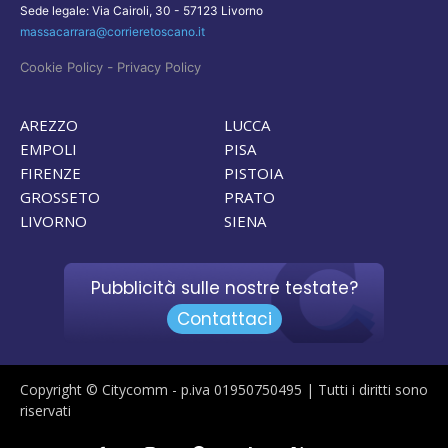
Sede legale: Via Cairoli, 30 - 57123 Livorno
massacarrara@corrieretoscano.it
-
Cookie Policy
Privacy Policy
AREZZO
LUCCA
EMPOLI
PISA
FIRENZE
PISTOIA
GROSSETO
PRATO
LIVORNO
SIENA
Pubblicità sulle nostre testate?
Contattaci
Copyright © Citycomm - p.iva 01950750495 | Tutti i diritti sono
riservati