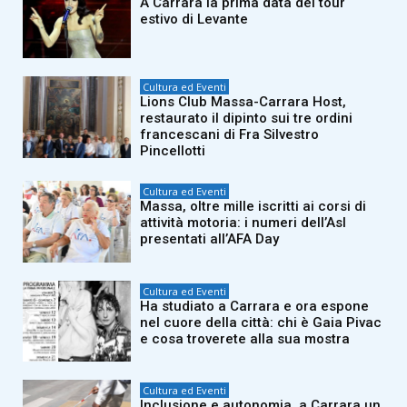
A Carrara la prima data del tour
estivo di Levante
Cultura ed Eventi
Lions Club Massa-Carrara Host,
restaurato il dipinto sui tre ordini
francescani di Fra Silvestro
Pincellotti
Cultura ed Eventi
Massa, oltre mille iscritti ai corsi di
attività motoria: i numeri dell’Asl
presentati all’AFA Day
Cultura ed Eventi
Ha studiato a Carrara e ora espone
nel cuore della città: chi è Gaia Pivac
e cosa troverete alla sua mostra
Cultura ed Eventi
Inclusione e autonomia, a Carrara un