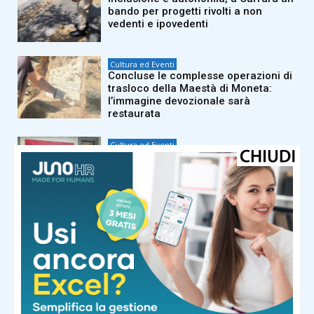
bando per progetti rivolti a non
vedenti e ipovedenti
Cultura ed Eventi
Concluse le complesse operazioni di
trasloco della Maestà di Moneta:
l’immagine devozionale sarà
restaurata
Cultura ed Eventi
Carrara sarà la prima capitale
toscana dell’arte contemporanea
Cultura ed Eventi
Ospedale Apuane, la diagnosi
diventa ‘tascabile’: donato un
ecografo wireless alla pneumologia
Cultura ed Eventi
Ambient’AMO, la Toscana premia le