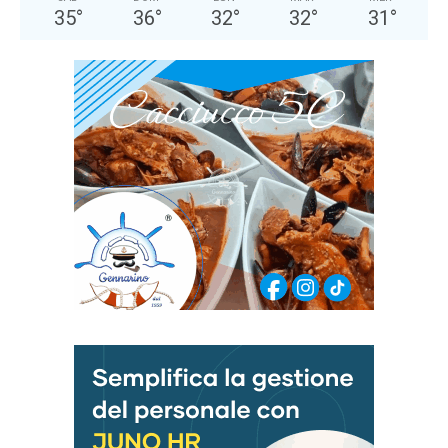
35
°
36
°
32
°
32
°
31
°