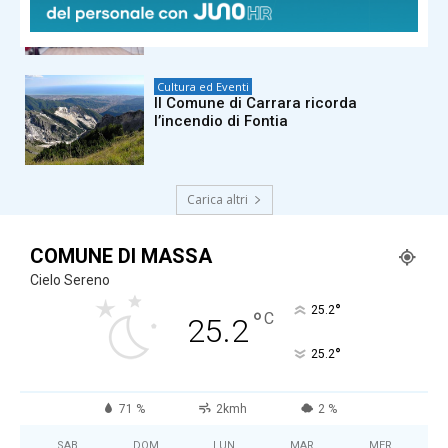
sue scuole: trionfano il Buzzi di Prato
e il Barsanti di Massa
Cultura ed Eventi
Il Comune di Carrara ricorda
l’incendio di Fontia
Carica altri
COMUNE DI MASSA
Cielo Sereno
°
25.2
°
C
25.2
°
25.2
71 %
2kmh
2 %
SAB
DOM
LUN
MAR
MER