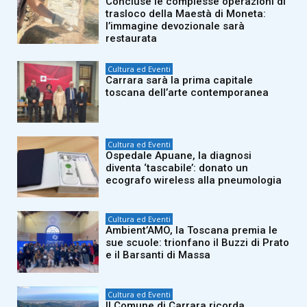
Concluse le complesse operazioni di
trasloco della Maestà di Moneta:
l’immagine devozionale sarà
restaurata
Cultura ed Eventi
Carrara sarà la prima capitale
toscana dell’arte contemporanea
Cultura ed Eventi
Ospedale Apuane, la diagnosi
diventa ‘tascabile’: donato un
ecografo wireless alla pneumologia
Cultura ed Eventi
Ambient’AMO, la Toscana premia le
sue scuole: trionfano il Buzzi di Prato
e il Barsanti di Massa
Cultura ed Eventi
Il Comune di Carrara ricorda