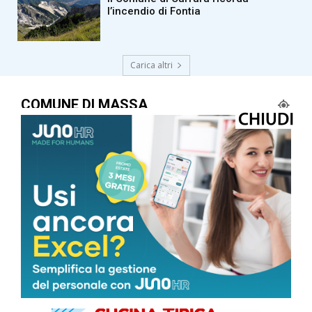
l’incendio di Fontia
Carica altri
COMUNE DI MASSA
Cielo Sereno
°
26.4
°
C
26.4
°
26.4
66 %
1.3kmh
0 %
SAB
DOM
LUN
MAR
MER
34
°
35
°
32
°
31
°
26
°