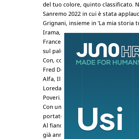
del tuo colore, quinto classificato.
Sanremo 2022 in cui è stata applau
Grignani, insieme in ‘La mia storia t
Irama, anche lui di Carrara come il 
Francesco Gabbani, dunque protago
sul palco del teatro Ariston.
Con, come ha annunciato Amadeus, 
Fred De Palma, Angelina Mango, La S
Alfa, Il Volo, Alessandra Amoroso, 
Loredana Bertè, The Kolors, Big Mam
Poveri.
Con una modifica dell’ultim’ora al 
portato a 30 il totale degli artisti c
Al fianco del conduttore e direttore 
già annunciati Marco Mengoni nella 