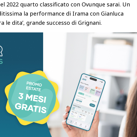
 Nel 2022 quarto classificato con Ovunque sarai. Un
ditissima la performance di Irama con Gianluca
ra le dita’, grande successo di Grignani.
due volte vincitore del Festival di Sanremo
nista da martedì 6 febbraio a sabato 10 febbraio
Fiorella Mannoia, Geolier, Dargen D’Amico, Emma,
ad. Diodato, Il Tre, Renga & Nek, Sangiovanni,
Gazzelle, Negramaro. Rose Villain, Mahmood,
a, Ghali, Annalisa, Mr Rain, Maninni, Ricchi &
regolamento il direttore artistico Amadeus ha
he saranno in gara.
artistico, nel ruolo di co conduttori, ci saranno i
prima serata del Festival martedì 6 febbraio 2024.