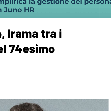
 Irama tra i
el 74esimo