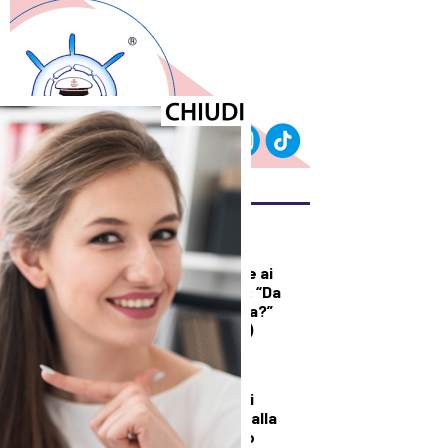
ULTIMI ARTICOLI
DEMOGRAFICA
Licia Colò risponde ai
commenti sull’età: “Da
quando è un’offesa?”
(solo per le donne)
DALLA TOSCANA
Un’altra giornata di
incendi di bosco, dalla
Toscana al Mugello