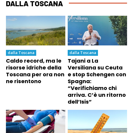
DALLA TOSCANA
dalla Toscana
dalla Toscana
Caldo record, ma le
Tajani a La
risorse idriche della
Versiliana su Ceuta
Toscana per ora non
e stop Schengen con
ne risentono
Spagna:
“Verifichiamo chi
arriva. C’è un ritorno
dell’Isis”